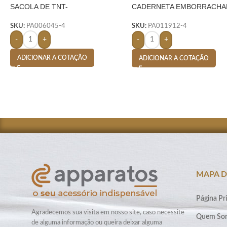
SACOLA DE TNT-
CADERNETA EMBORRACHA
S/ PAUTA-
SKU:
PA006045-4
SKU:
PA011912-4
-
+
-
+
ADICIONAR A COTAÇÃO
ADICIONAR A COTAÇÃO
MAPA D
Página Pri
Agradecemos sua visita em nosso site, caso necessite
Quem So
de alguma informação ou queira deixar alguma