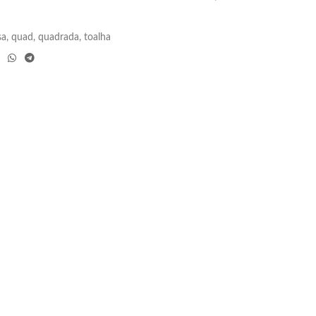
sa
,
quad
,
quadrada
,
toalha