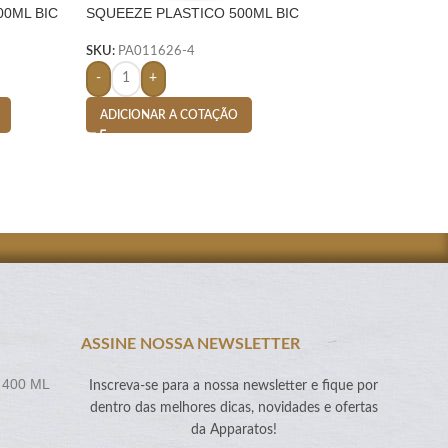
00ML BIC
SQUEEZE PLASTICO 500ML BIC
CANETA PLÁSTICA
SILICONE-
SKU:
PA008071-4
SKU:
PA011626-4
-
+
-
+
ADICIONAR A CO
ADICIONAR A COTAÇÃO
ASSINE NOSSA NEWSLETTER
 400 ML
Inscreva-se para a nossa newsletter e fique por
dentro das melhores dicas, novidades e ofertas
da Apparatos!