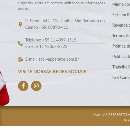
sugestão, entre em contato utilizando as informações
Minha co
abaixo.
Seja um R
R. Etram, 442 - Vila Jupiter, São Bernardo do
Revenda 
Campo - SP, 09890-410
Termos &
Telefone: +55 11 4399-1515
Política d
ou +55 11 98367-2722
Política 
E-mail: sac@apparatos.com.br
Trabalhe
VISITE NOSSAS REDES SOCIAIS:
Fale Cono
Copyright
APPARATOS
–
Para