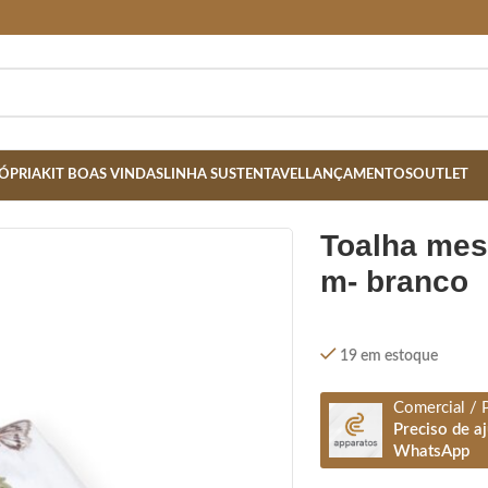
ÓPRIA
KIT BOAS VINDAS
LINHA SUSTENTAVEL
LANÇAMENTOS
OUTLET
toalha mesa quad. 2,13 m x 2,13
m- branco
19 em estoque
Comercial / 
Preciso de a
WhatsApp