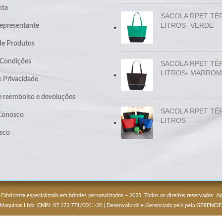
nta
SACOLA RPET TÉ
LITROS- VERDE
epresentante
de Produtos
 Condições
SACOLA RPET TÉ
LITROS- MARROM
e Privacidade
de reembolso e devoluções
SACOLA RPET TÉ
 Conosco
LITROS
sco
 Fabricante especializado em brindes personalizados – 2023. Todos os direitos reservados. 
 Maquinas Ltda.
CNPJ
: 07.173.771/0001-20 | Desenvolvida e Gerenciada pela pela
GERENCIE