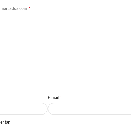
*
o marcados com
*
E-mail
entar.