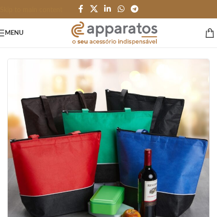
Skip to main content
MENU
Início
/
LINHA SUSTENTAVEL
/
Bolsa e Sacola Pet