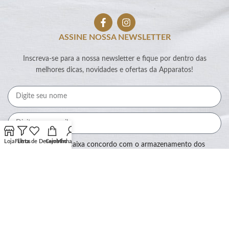
ASSINE NOSSA NEWSLETTER
Inscreva-se para a nossa newsletter e fique por dentro das
melhores dicas, novidades e ofertas da Apparatos!
Loja
Filtros
Lista de Desejos
Carrinho
Minha conta
Ao marcar essa caixa concordo com o armazenamento dos
meus dados por este site.
Assinar
SEGURANÇA: