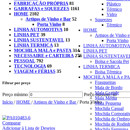
FABRICAÇÃO PRÓPRIA
81
Plástico
GARRAFAS e SQUEEZES
1161
Térmico
HOME
2102
Vidro
Artigos de Vinho e Bar
52
Squeezes
Porta Vinho
8
Térmico
LINHA AUTOMOTIVA
10
HOME
LINHA PET
39
Artigos de Vinho e
LINHA SUSTENTAVEL
13
Porta Vinho
LINHA TERMICA
13
LINHA AUTOMOTIV
MOCHILA MALA e PASTA
314
LINHA PET
NECESSAIRE e CARTEIRA
276
LINHA SUSTENTAVE
PESSOAL
792
Bolsa e Sacola Pet
TECNOLOGIA
69
LINHA TERMICA
VIAGEM e FÉRIAS
35
Bolsa Térmica
MOCHILA MALA e P
Frasqueiras
Filtrar por preço
Mala de Bordo
Mala Grande
Preço mínimo
Preço máximo
Mala Média
Início
/
HOME
/
Artigos de Vinho e Bar
/
Porta Vinho
Mala Pequena
Mochila Casual
Mochila Corporati
Mochila de Ombro
Comparar
Mochila de Rodin
Adicionar à Lista de Desejos
Mochila Feminina