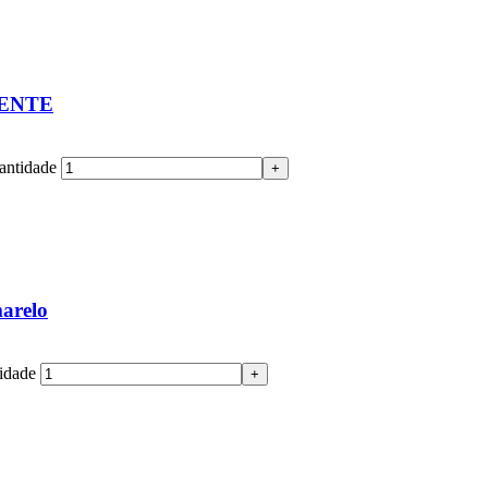
RENTE
tidade
+
arelo
idade
+