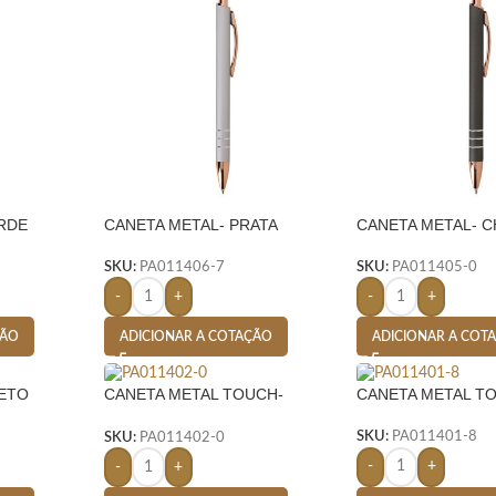
RDE
CANETA METAL- PRATA
CANETA METAL- 
SKU:
PA011406-7
SKU:
PA011405-0
-
+
-
+
ÇÃO
ADICIONAR A COTAÇÃO
ADICIONAR A COT
RETO
CANETA METAL TOUCH-
CANETA METAL T
CHUMBO
SKU:
PA011401-8
SKU:
PA011402-0
-
+
-
+