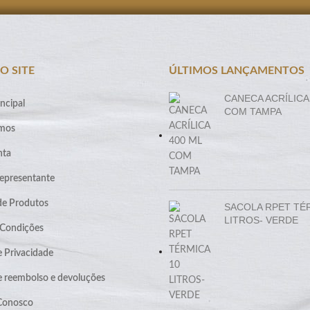
O SITE
ÚLTIMOS LANÇAMENTOS
CANECA ACRÍLICA
ncipal
COM TAMPA
mos
nta
epresentante
de Produtos
SACOLA RPET TÉ
LITROS- VERDE
 Condições
e Privacidade
de reembolso e devoluções
 Conosco