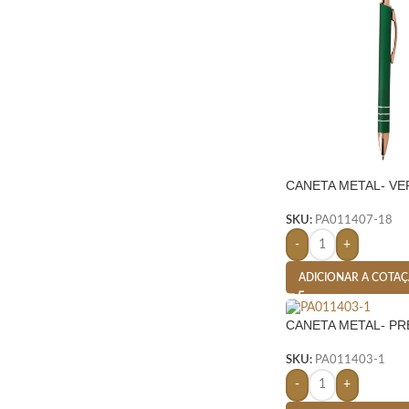
CANETA METAL- VE
SKU:
PA011407-18
-
+
ADICIONAR A COTA
CANETA METAL- P
SKU:
PA011403-1
-
+