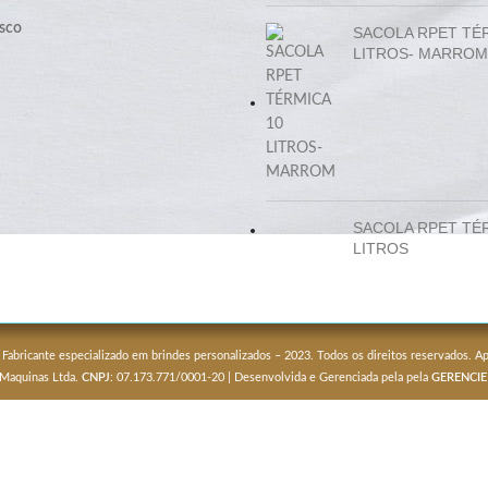
sco
SACOLA RPET TÉ
LITROS- MARROM
SACOLA RPET TÉ
LITROS
 Fabricante especializado em brindes personalizados – 2023. Todos os direitos reservados. 
 Maquinas Ltda.
CNPJ
: 07.173.771/0001-20 | Desenvolvida e Gerenciada pela pela
GERENCIE