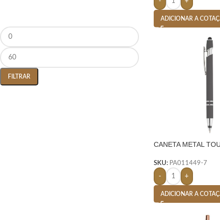
-
+
ADICIONAR A COTA
FILTRAR
CANETA METAL TOU
SKU:
PA011449-7
-
+
ADICIONAR A COTA