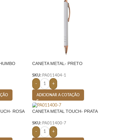
CHUMBO
CANETA METAL- PRETO
SKU:
PA011404-1
-
+
AÇÃO
ADICIONAR A COTAÇÃO
OUCH- ROSA
CANETA METAL TOUCH- PRATA
SKU:
PA011400-7
-
+