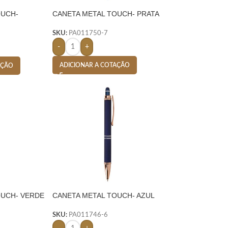
OUCH-
CANETA METAL TOUCH- PRATA
SKU:
PA011750-7
-
+
ADICIONAR A COTAÇÃO
AÇÃO
OUCH- VERDE
CANETA METAL TOUCH- AZUL
SKU:
PA011746-6