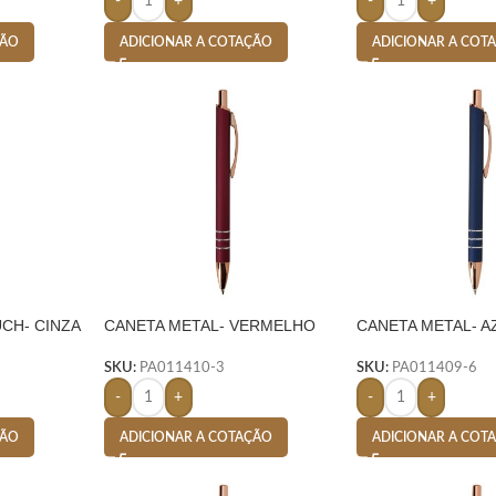
-
+
-
+
ADICIONAR A COTAÇÃO
ADICIONAR A COT
ÇÃO
CH- CINZA
CANETA METAL- VERMELHO
CANETA METAL- A
SKU:
PA011410-3
SKU:
PA011409-6
-
+
-
+
ÇÃO
ADICIONAR A COTAÇÃO
ADICIONAR A COT