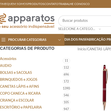
OME
QUEM SOMOS
PRODUTOS
CONTATO
TRABALHE CONOSCO
Skip to main content
SELECIONE A CATEGORIA
DIA DOS PAIS
FABRICAÇÃO PR
PROCURAR CATEGORIAS
CATEGORIAS DE PRODUTO
Início
/
CANETAS LÁPI
Acessórios
11
AUDIO
112
BOLSAS e SACOLAS
696
BRINQUEDOS e JOGOS
172
CANETAS LÁPIS e AFINS
1390
COPO CANECA e XICARA
546
CRIANÇA e ESCOLAR
105
ESCRITÓRIO e PAPELARIA
947