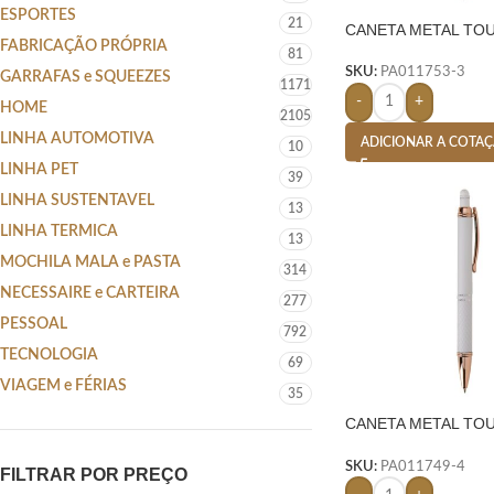
ESPORTES
21
CANETA METAL TO
FABRICAÇÃO PRÓPRIA
VERMELHO
81
SKU:
PA011753-3
GARRAFAS e SQUEEZES
1171
-
+
HOME
2105
LINHA AUTOMOTIVA
ADICIONAR A COTA
10
LINHA PET
39
LINHA SUSTENTAVEL
13
LINHA TERMICA
13
MOCHILA MALA e PASTA
314
NECESSAIRE e CARTEIRA
277
PESSOAL
792
TECNOLOGIA
69
VIAGEM e FÉRIAS
35
CANETA METAL TO
BRANCO
SKU:
PA011749-4
FILTRAR POR PREÇO