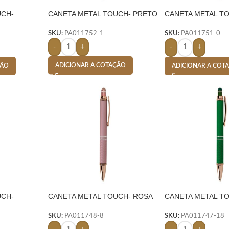
UCH-
CANETA METAL TOUCH- PRETO
CANETA METAL T
CHUMBO
SKU:
PA011752-1
SKU:
PA011751-0
-
+
-
+
ADICIONAR A COTAÇÃO
ÇÃO
ADICIONAR A COT
UCH-
CANETA METAL TOUCH- ROSA
CANETA METAL T
SKU:
PA011748-8
SKU:
PA011747-18