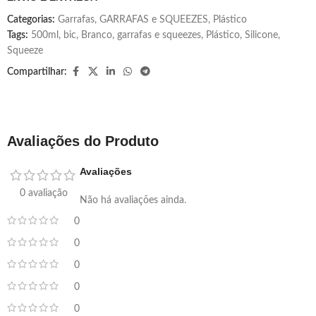
Categorias:
Garrafas
,
GARRAFAS e SQUEEZES
,
Plástico
Tags:
500ml
,
bic
,
Branco
,
garrafas e squeezes
,
Plástico
,
Silicone
,
Squeeze
Compartilhar:
Avaliações do Produto
Avaliações
0 avaliação
Não há avaliações ainda.
0
0
0
0
0