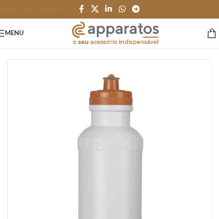
Skip to main content
MENU
Início
/
GARRAFAS e SQUEEZES
/
Garrafas
/
Plástico