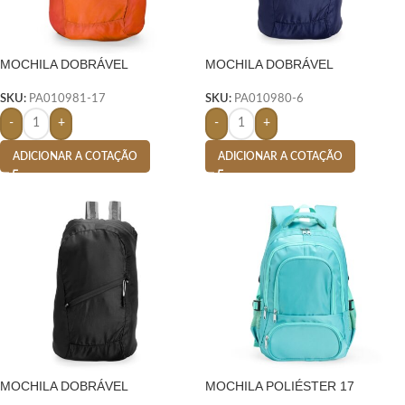
MOCHILA DOBRÁVEL
MOCHILA DOBRÁVEL
POLIÉSTER 14 LITROS-
POLIÉSTER 14 LITROS- AZUL
LARANJA
SKU:
PA010981-17
SKU:
PA010980-6
-
+
-
+
ADICIONAR A COTAÇÃO
ADICIONAR A COTAÇÃO
MOCHILA DOBRÁVEL
MOCHILA POLIÉSTER 17
POLIÉSTER 14 LITROS- PRETO
LITROS- VERDE