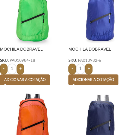
MOCHILA DOBRÁVEL
MOCHILA DOBRÁVEL
POLIÉSTER 14 LITROS- VERDE
POLIÉSTER 14 LITROS- AZUL
SKU:
PA010984-18
SKU:
PA010982-6
-
+
-
+
ADICIONAR A COTAÇÃO
ADICIONAR A COTAÇÃO