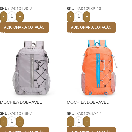
POLIÉSTER 14 LITROS-
POLIÉSTER 20 LITROS- VERDE
SKU:
PA010990-7
SKU:
PA010989-18
-
+
-
+
ADICIONAR A COTAÇÃO
ADICIONAR A COTAÇÃO
MOCHILA DOBRÁVEL
MOCHILA DOBRÁVEL
POLIÉSTER 20 LITROS-
POLIÉSTER 20 LITROS-
LARANJA
SKU:
PA010988-7
SKU:
PA010987-17
-
+
-
+