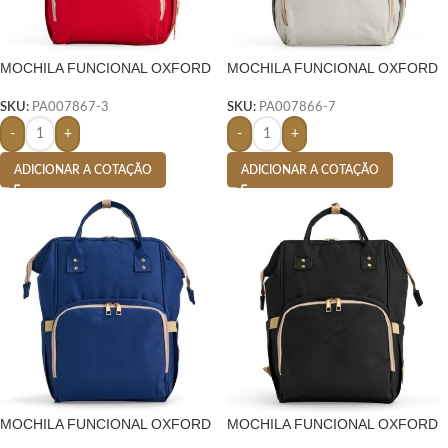
MOCHILA FUNCIONAL OXFORD
MOCHILA FUNCIONAL OXFORD
19 LITROS- VERMELHO
19 LITROS- PRATA
SKU:
PA007867-3
SKU:
PA007866-7
-
+
-
+
ADICIONAR A COTAÇÃO
ADICIONAR A COTAÇÃO
MOCHILA FUNCIONAL OXFORD
MOCHILA FUNCIONAL OXFORD
19 LITROS- AZUL
19 LITROS- PRETO