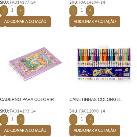
SKU:
PA014197-14
SKU:
PA014194-14
-
+
-
+
ADICIONAR A COTAÇÃO
ADICIONAR A COTAÇÃO
CADERNO PARA COLORIR
CANETINHAS COLORGEL
DESENHO ANIMADO- COLORIDO
CARTELA C/ 24- COLORIDO
SKU:
PA014193-14
SKU:
PA012090-14
-
+
-
+
ADICIONAR A COTAÇÃO
ADICIONAR A COTAÇÃO