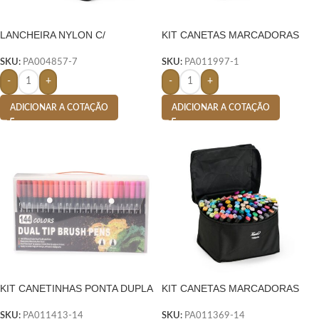
LANCHEIRA NYLON C/
KIT CANETAS MARCADORAS
PLAQUINHA
PONTAS DUPLAS 24 CORES-
PRETO
SKU:
PA004857-7
SKU:
PA011997-1
-
+
-
+
ADICIONAR A COTAÇÃO
ADICIONAR A COTAÇÃO
KIT CANETINHAS PONTA DUPLA
KIT CANETAS MARCADORAS
144 CORES – COLORIDO
PONTAS DUPLAS 108 CORES-
COLORIDO
SKU:
PA011413-14
SKU:
PA011369-14