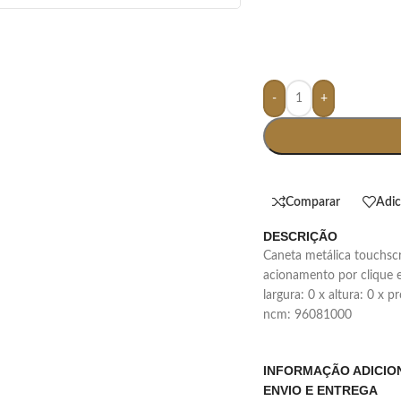
-
+
Comparar
Adic
DESCRIÇÃO
caneta metálica touchscreen com acabamento similar à borracha,
acionamento por clique e
largura: 0 x altura: 0 x 
ncm: 96081000
INFORMAÇÃO ADICIO
ENVIO E ENTREGA