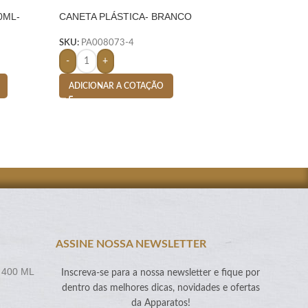
0ML-
CANETA PLÁSTICA- BRANCO
CARGA DE CANETA
PRETA – BRANCO
SKU:
PA008073-4
SKU:
PA003222-4
-
+
-
+
ADICIONAR A COTAÇÃO
ADICIONAR A CO
ASSINE NOSSA NEWSLETTER
 400 ML
Inscreva-se para a nossa newsletter e fique por
dentro das melhores dicas, novidades e ofertas
da Apparatos!