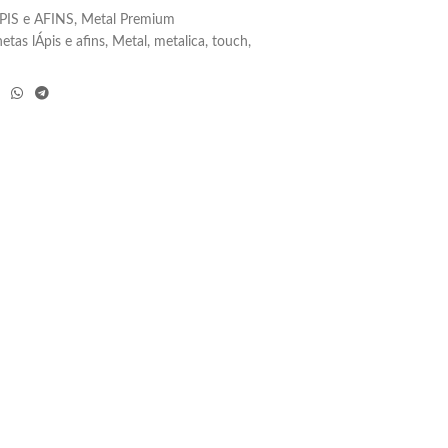
IS e AFINS
,
Metal Premium
etas lÁpis e afins
,
Metal
,
metalica
,
touch
,