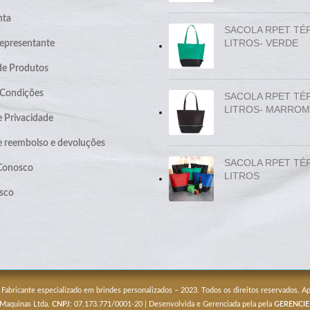
nta
SACOLA RPET TÉ
LITROS- VERDE
epresentante
de Produtos
 Condições
SACOLA RPET TÉ
LITROS- MARROM
e Privacidade
de reembolso e devoluções
SACOLA RPET TÉ
 Conosco
LITROS
sco
 Fabricante especializado em brindes personalizados – 2023. Todos os direitos reservados. 
 Maquinas Ltda.
CNPJ
: 07.173.771/0001-20 | Desenvolvida e Gerenciada pela pela
GERENCIE