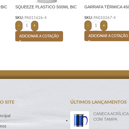
 BIC
SQUEEZE PLASTICO 500ML BIC
GARRAFA TÉRMICA 45
SILICONE-
SKU:
PA010267-4
SKU:
PA011626-4
-
+
-
+
ADICIONAR A COTAÇÃO
ADICIONAR A COTAÇÃO
O SITE
ÚLTIMOS LANÇAMENTOS
CANECA ACRÍLICA
ncipal
COM TAMPA
mos