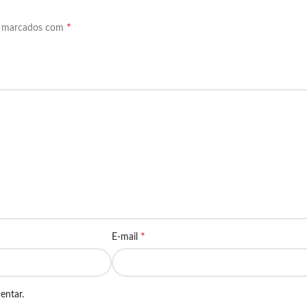
*
o marcados com
*
E-mail
entar.