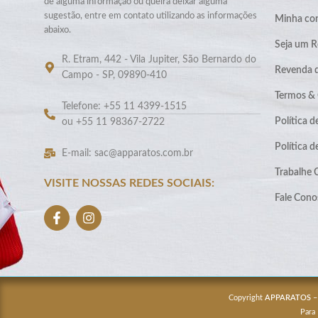
de alguma informação ou queira deixar alguma
sugestão, entre em contato utilizando as informações
Minha co
abaixo.
Seja um R
R. Etram, 442 - Vila Jupiter, São Bernardo do
Revenda 
Campo - SP, 09890-410
Termos &
Telefone: +55 11 4399-1515
Política d
ou +55 11 98367-2722
Política 
E-mail: sac@apparatos.com.br
Trabalhe
VISITE NOSSAS REDES SOCIAIS:
Fale Cono
Copyright
APPARATOS
–
Para