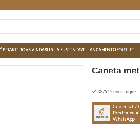
ÓPRIA
KIT BOAS VINDAS
LINHA SUSTENTAVEL
LANÇAMENTOS
OUTLET
UCH-
caneta met
337915 em estoque
Comercial / 
Preciso de a
WhatsApp