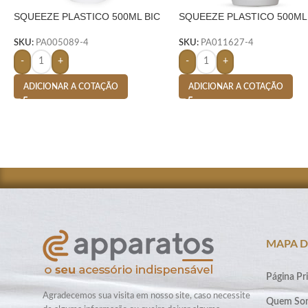
SQUEEZE PLASTICO 500ML BIC
SQUEEZE PLASTICO 500ML
PLASTIC-
SILICONE- BRANCO
SKU:
PA005089-4
SKU:
PA011627-4
-
+
-
+
ADICIONAR A COTAÇÃO
ADICIONAR A COTAÇÃO
MAPA D
Página Pri
Agradecemos sua visita em nosso site, caso necessite
Quem So