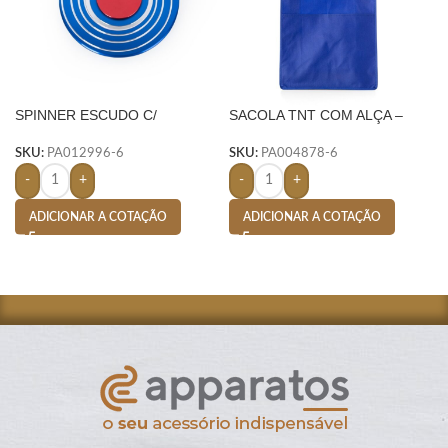
SPINNER ESCUDO C/
SACOLA TNT COM ALÇA –
ESTOJO- AZUL
AZUL
SKU:
PA012996-6
SKU:
PA004878-6
-
+
-
+
ADICIONAR A COTAÇÃO
ADICIONAR A COTAÇÃO