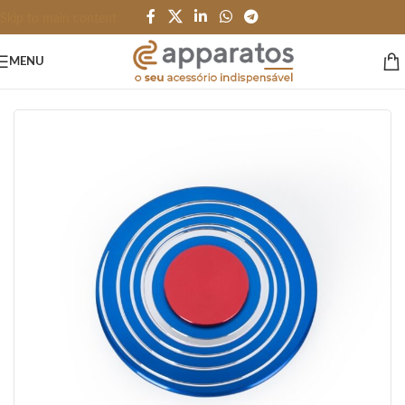
Skip to main content
MENU
Início
/
BRINQUEDOS e JOGOS
/
Terapeutico