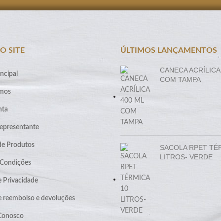
O SITE
ÚLTIMOS LANÇAMENTOS
CANECA ACRÍLICA
ncipal
COM TAMPA
mos
nta
epresentante
de Produtos
SACOLA RPET TÉ
LITROS- VERDE
 Condições
e Privacidade
de reembolso e devoluções
 Conosco