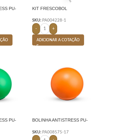
ESS PU-
KIT FRESCOBOL
SKU:
PA004228-1
-
+
AÇÃO
ADICIONAR A COTAÇÃO
ESS PU-
BOLINHA ANTISTRESS PU-
LARANJA
SKU:
PA008575-17