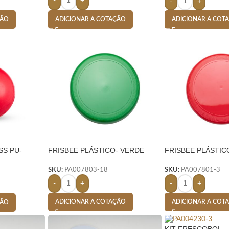
-
+
-
+
ADICIONAR A COTAÇÃO
ÇÃO
ADICIONAR A COT
SS PU-
FRISBEE PLÁSTICO- VERDE
FRISBEE PLÁSTI
SKU:
PA007803-18
SKU:
PA007801-3
-
+
-
+
ADICIONAR A COTAÇÃO
ADICIONAR A COT
ÇÃO
KIT FRESCOBOL 