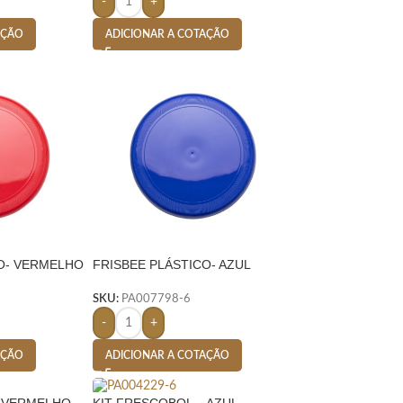
-
+
AÇÃO
ADICIONAR A COTAÇÃO
CO- VERMELHO
FRISBEE PLÁSTICO- AZUL
SKU:
PA007798-6
-
+
AÇÃO
ADICIONAR A COTAÇÃO
– VERMELHO
KIT FRESCOBOL – AZUL