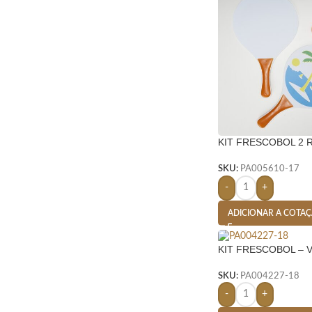
KIT FRESCOBOL 2 
1 BOLINHA- LARAN
SKU:
PA005610-17
-
+
ADICIONAR A COTA
KIT FRESCOBOL – 
SKU:
PA004227-18
-
+