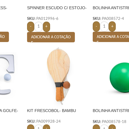
ESS-
SPINNER ESCUDO C/ ESTOJO-
BOLINHA ANTISTR
AZUL
SKU:
PA008572-4
SKU:
PA012996-6
-
+
-
+
ÇÃO
ADICIONAR A COT
ADICIONAR A COTAÇÃO
A GOLFE-
KIT FRESCOBOL- BAMBU
BOLINHA ANTISTR
VERDE
SKU:
PA009928-24
SKU:
PA008578-18