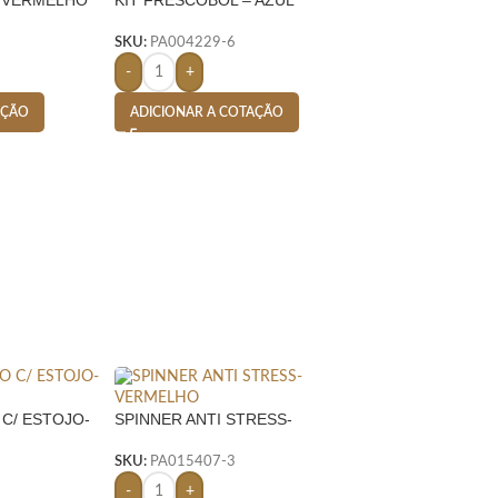
SKU:
PA004229-6
-
+
AÇÃO
ADICIONAR A COTAÇÃO
C/ ESTOJO-
SPINNER ANTI STRESS-
VERMELHO
SKU:
PA015407-3
-
+