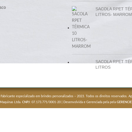
sco
SACOLA RPET TÉ
LITROS- MARROM
SACOLA RPET TÉ
LITROS
 Fabricante especializado em brindes personalizados – 2023. Todos os direitos reservados. 
 Maquinas Ltda.
CNPJ
: 07.173.771/0001-20 | Desenvolvida e Gerenciada pela pela
GERENCIE