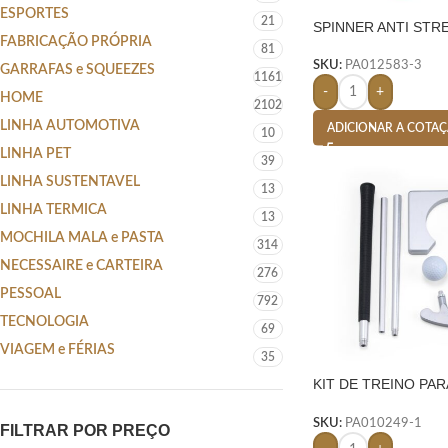
ESPORTES
21
SPINNER ANTI STR
FABRICAÇÃO PRÓPRIA
81
SKU:
PA012583-3
GARRAFAS e SQUEEZES
1161
-
+
HOME
2102
LINHA AUTOMOTIVA
ADICIONAR A COTA
10
LINHA PET
39
LINHA SUSTENTAVEL
13
LINHA TERMICA
13
MOCHILA MALA e PASTA
314
NECESSAIRE e CARTEIRA
276
PESSOAL
792
TECNOLOGIA
69
VIAGEM e FÉRIAS
35
KIT DE TREINO PAR
PRETO
SKU:
PA010249-1
FILTRAR POR PREÇO