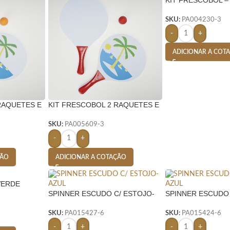
SKU:
PA004230-3
-
+
ADICIONAR A COT
RAQUETES E
KIT FRESCOBOL 2 RAQUETES E
JA
1 BOLINHA- VERMELHO
SKU:
PA005609-3
-
+
ÇÃO
ADICIONAR A COTAÇÃO
VERDE
SPINNER ESCUDO C/ ESTOJO-
SPINNER ESCUDO 
AZUL
AZUL
SKU:
PA015427-6
SKU:
PA015424-6
-
+
-
+