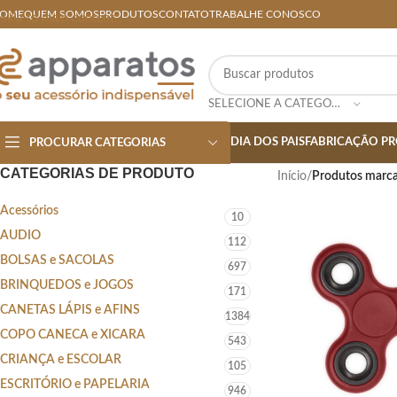
OME
QUEM SOMOS
PRODUTOS
CONTATO
TRABALHE CONOSCO
Skip to main content
SELECIONE A CATEGORIA
DIA DOS PAIS
FABRICAÇÃO PR
PROCURAR CATEGORIAS
CATEGORIAS DE PRODUTO
Início
/
Produtos marca
Acessórios
10
AUDIO
112
BOLSAS e SACOLAS
697
BRINQUEDOS e JOGOS
171
CANETAS LÁPIS e AFINS
1384
COPO CANECA e XICARA
543
CRIANÇA e ESCOLAR
105
ESCRITÓRIO e PAPELARIA
946