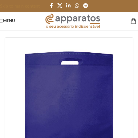
Skip to main content
MENU
Início
/
BOLSAS e SACOLAS
/
Bolsa e Sacola TNT