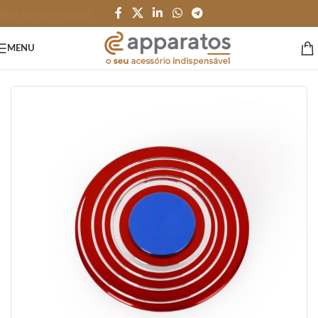
Skip to main content
MENU
Início
/
BRINQUEDOS e JOGOS
/
Terapeutico