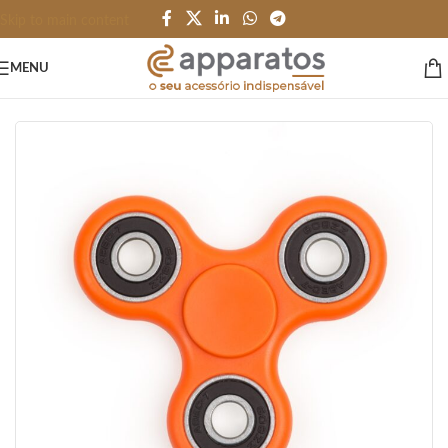
Skip to main content
MENU
Início
/
BRINQUEDOS e JOGOS
/
Terapeutico