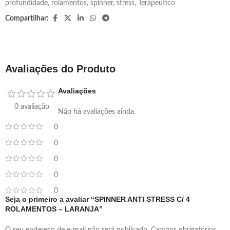
profundidade
,
rolamentos
,
spinner
,
stress
,
Terapeutico
Compartilhar:
Avaliações do Produto
Avaliações
0 avaliação
Não há avaliações ainda.
0
0
0
0
0
Seja o primeiro a avaliar “SPINNER ANTI STRESS C/ 4
ROLAMENTOS – LARANJA”
O seu endereço de e-mail não será publicado.
Campos obrigatórios