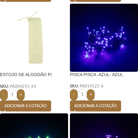
ESTOJO DE ALGODÃO P/
PISCA PISCA -AZUL- AZUL
CANUDO – BEGE
SKU:
PA014121-6
SKU:
PA004255-24
-
+
-
+
ADICIONAR A COTAÇÃO
ADICIONAR A COTAÇÃO