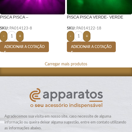
PISCA PISCA –
PISCA PISCA VERDE- VERDE
SKU:
PA014123-8
SKU:
PA014122-18
-
+
-
+
ADICIONAR A COTAÇÃO
ADICIONAR A COTAÇÃO
Carregar mais produtos
Agradecemos sua visita em nosso site, caso necessite de alguma
informação ou queira deixar alguma sugestão, entre em contato utilizando
as informações abaixo.