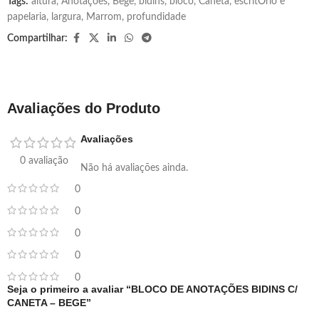
Tags:
altura
,
Anotações
,
Bege
,
bidins
,
bloco
,
Caneta
,
escritÓrio e
papelaria
,
largura
,
Marrom
,
profundidade
Compartilhar:
Avaliações do Produto
Avaliações
0 avaliação
Não há avaliações ainda.
0
0
0
0
0
Seja o primeiro a avaliar “BLOCO DE ANOTAÇÕES BIDINS C/
CANETA – BEGE”