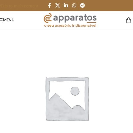
Skip to main content
MENU
Início
/
CANETAS LÁPIS e AFINS
/
Metal Premium