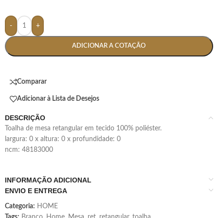
-
+
ADICIONAR A COTAÇÃO
Comparar
Adicionar à Lista de Desejos
DESCRIÇÃO
toalha de mesa retangular em tecido 100% poliéster.
largura: 0 x altura: 0 x profundidade: 0
ncm: 48183000
INFORMAÇÃO ADICIONAL
ENVIO E ENTREGA
Categoria:
HOME
Tags:
Branco
,
Home
,
Mesa
,
ret
,
retangular
,
toalha