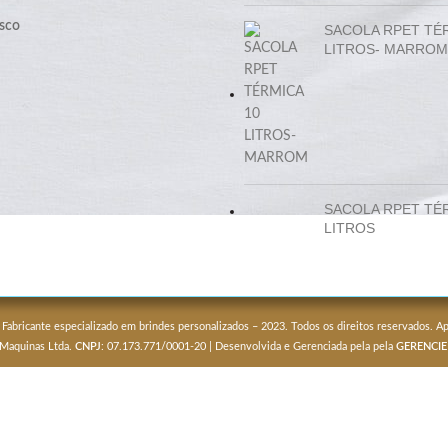
sco
SACOLA RPET TÉ
LITROS- MARROM
SACOLA RPET TÉ
LITROS
 Fabricante especializado em brindes personalizados – 2023. Todos os direitos reservados. 
 Maquinas Ltda.
CNPJ
: 07.173.771/0001-20 | Desenvolvida e Gerenciada pela pela
GERENCIE