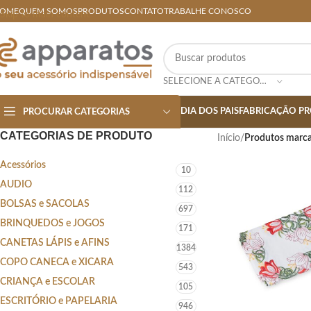
OME
QUEM SOMOS
PRODUTOS
CONTATO
TRABALHE CONOSCO
Skip to main content
SELECIONE A CATEGORIA
DIA DOS PAIS
FABRICAÇÃO PR
PROCURAR CATEGORIAS
CATEGORIAS DE PRODUTO
Início
/
Produtos marca
Acessórios
10
AUDIO
112
BOLSAS e SACOLAS
697
BRINQUEDOS e JOGOS
171
CANETAS LÁPIS e AFINS
1384
COPO CANECA e XICARA
543
CRIANÇA e ESCOLAR
105
ESCRITÓRIO e PAPELARIA
946