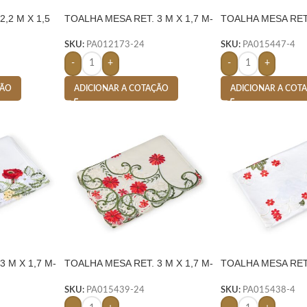
,2 M X 1,5
TOALHA MESA RET. 3 M X 1,7 M-
TOALHA MESA RET.
BEGE
M- BRANCO
SKU:
PA012173-24
SKU:
PA015447-4
-
+
-
+
ÇÃO
ADICIONAR A COTAÇÃO
ADICIONAR A COT
 M X 1,7 M-
TOALHA MESA RET. 3 M X 1,7 M-
TOALHA MESA RET.
BEGE
BRANCO
SKU:
PA015439-24
SKU:
PA015438-4