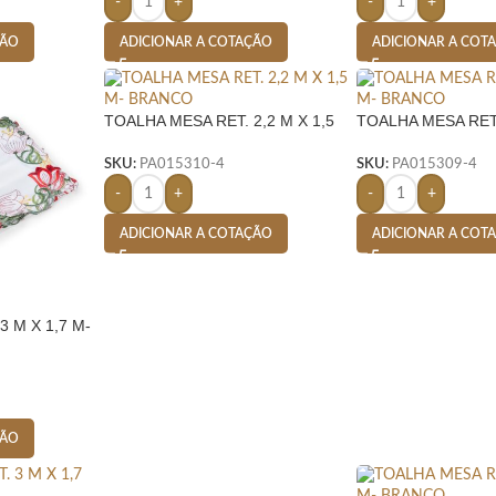
-
+
-
+
ÇÃO
ADICIONAR A COTAÇÃO
ADICIONAR A COT
TOALHA MESA RET. 2,2 M X 1,5
TOALHA MESA RET.
M- BRANCO
M- BRANCO
SKU:
PA015310-4
SKU:
PA015309-4
-
+
-
+
ADICIONAR A COTAÇÃO
ADICIONAR A COT
 M X 1,7 M-
ÇÃO