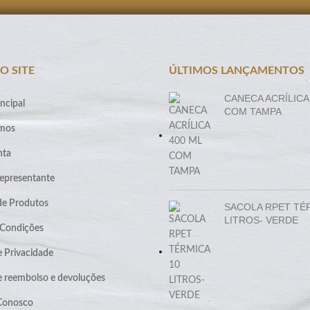
O SITE
ÚLTIMOS LANÇAMENTOS
CANECA ACRÍLICA
ncipal
COM TAMPA
mos
nta
epresentante
de Produtos
SACOLA RPET TÉ
LITROS- VERDE
 Condições
e Privacidade
de reembolso e devoluções
 Conosco