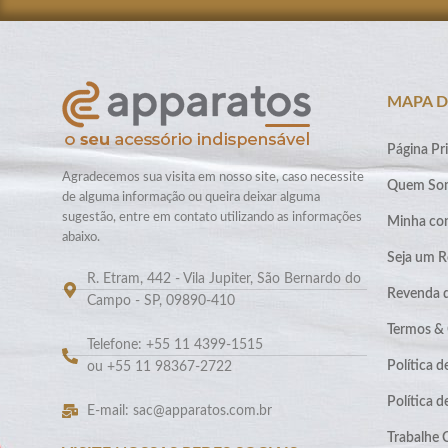
MAPA D
Página Pri
Agradecemos sua visita em nosso site, caso necessite
Quem So
de alguma informação ou queira deixar alguma
sugestão, entre em contato utilizando as informações
Minha co
abaixo.
Seja um R
R. Etram, 442 - Vila Jupiter, São Bernardo do
Revenda 
Campo - SP, 09890-410
Termos &
Telefone: +55 11 4399-1515
Política d
ou +55 11 98367-2722
Política 
E-mail: sac@apparatos.com.br
Trabalhe