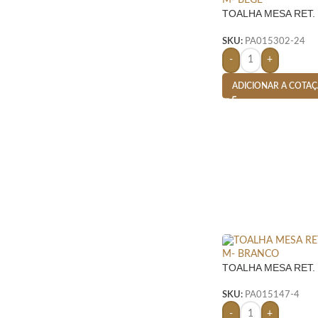
TOALHA MESA RET. 3
BEGE
SKU:
PA015302-24
-
+
ADICIONAR A COTA
TOALHA MESA RET. 2
M- BRANCO
SKU:
PA015147-4
-
+