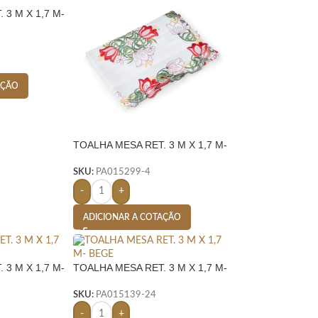
 3 M X 1,7 M-
AÇÃO
TOALHA MESA RET. 3 M X 1,7 M-
BRANCO
SKU:
PA015299-4
-
+
ADICIONAR A COTAÇÃO
 3 M X 1,7 M-
TOALHA MESA RET. 3 M X 1,7 M-
BEGE
SKU:
PA015139-24
-
+