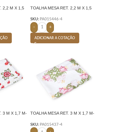
 2,2 M X 1,5
TOALHA MESA RET. 2,2 M X 1,5
M- BRANCO
SKU:
PA015446-4
-
+
AÇÃO
ADICIONAR A COTAÇÃO
 3 M X 1,7 M-
TOALHA MESA RET. 3 M X 1,7 M-
BRANCO
SKU:
PA015437-4