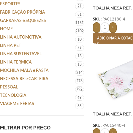
ESPORTES
21
TOALHA MESA RET. 2
FABRICAÇÃO PRÓPRIA
M-
81
SKU:
PA012180-4
GARRAFAS e SQUEEZES
1161
-
+
HOME
2102
LINHA AUTOMOTIVA
ADICIONAR A COTA
10
LINHA PET
39
LINHA SUSTENTAVEL
13
LINHA TERMICA
13
MOCHILA MALA e PASTA
314
NECESSAIRE e CARTEIRA
276
PESSOAL
792
TECNOLOGIA
69
VIAGEM e FÉRIAS
35
TOALHA MESA RET. 3
BRANCO
SKU:
PA015440-4
FILTRAR POR PREÇO