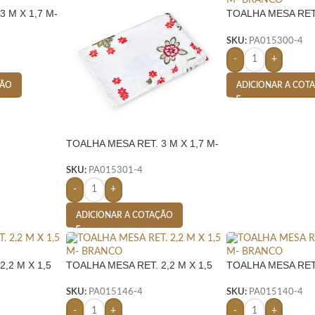
 M X 1,7 M-
TOALHA MESA RET.
BRANCO
SKU:
PA015300-4
-
+
ÇÃO
ADICIONAR A COT
TOALHA MESA RET. 3 M X 1,7 M-
BRANCO
SKU:
PA015301-4
-
+
ADICIONAR A COTAÇÃO
,2 M X 1,5
TOALHA MESA RET. 2,2 M X 1,5
TOALHA MESA RET.
M- BRANCO
BRANCO
SKU:
PA015146-4
SKU:
PA015140-4
-
+
-
+