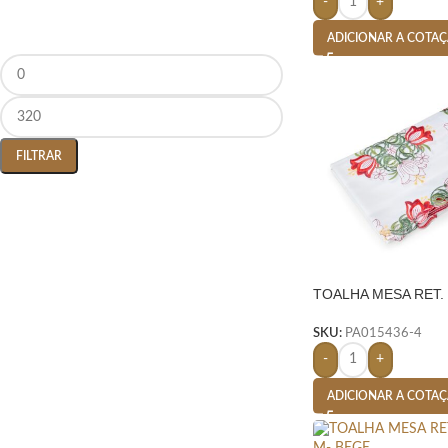
-
+
ADICIONAR A COTA
FILTRAR
TOALHA MESA RET. 3
BRANCO
SKU:
PA015436-4
-
+
ADICIONAR A COTA