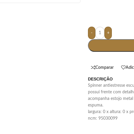
-
+
Comparar
Adic
DESCRIÇÃO
spinner antiestresse escudo, material metálico. com rolamento central,
possui frente com detalhe
acompanha estojo metal c
espuma.
largura: 0 x altura: 0 x 
ncm: 95030099