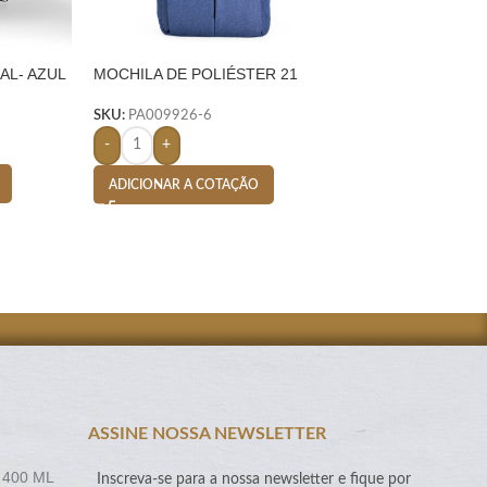
AL- AZUL
MOCHILA DE POLIÉSTER 21
SACOLA TNT DE 
LITROS- AZUL
ROYAL
SKU:
PA009926-6
SKU:
PA006036-6
-
+
-
+
ADICIONAR A COTAÇÃO
ADICIONAR A CO
ASSINE NOSSA NEWSLETTER
 400 ML
Inscreva-se para a nossa newsletter e fique por