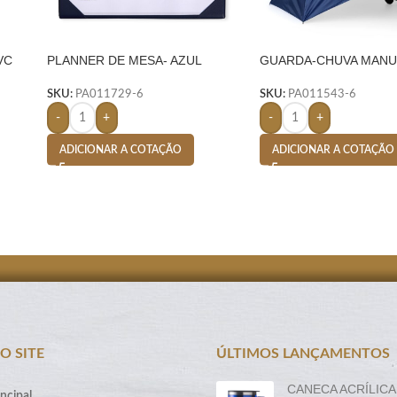
VC
PLANNER DE MESA- AZUL
GUARDA-CHUVA MANU
SKU:
PA011729-6
SKU:
PA011543-6
-
+
-
+
ADICIONAR A COTAÇÃO
ADICIONAR A COTAÇÃO
O SITE
ÚLTIMOS LANÇAMENTOS
CANECA ACRÍLICA
ncipal