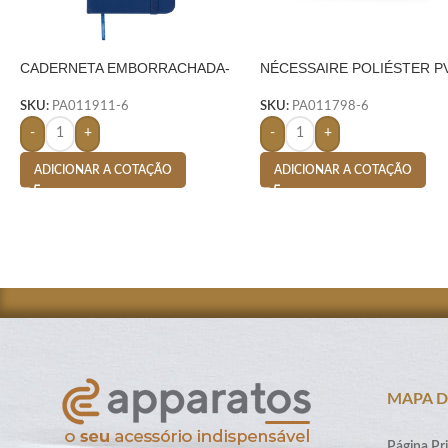
CADERNETA EMBORRACHADA-
NÉCESSAIRE POLIÉSTER P
AZUL
MESCLA- AZUL
SKU:
PA011911-6
SKU:
PA011798-6
-
+
-
+
ADICIONAR A COTAÇÃO
ADICIONAR A COTAÇÃO
MAPA D
Página Pri