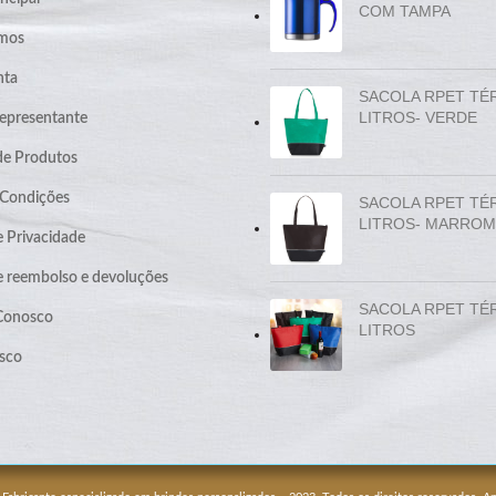
COM TAMPA
mos
nta
SACOLA RPET TÉ
LITROS- VERDE
epresentante
de Produtos
 Condições
SACOLA RPET TÉ
LITROS- MARROM
e Privacidade
de reembolso e devoluções
SACOLA RPET TÉ
 Conosco
LITROS
sco