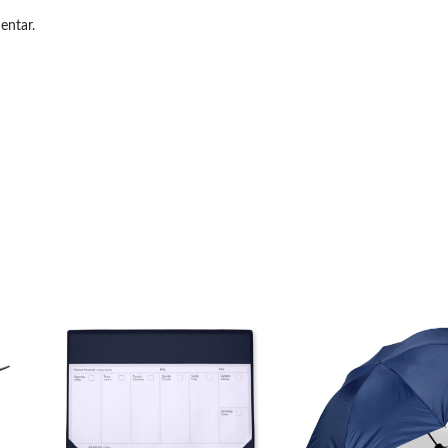
entar.