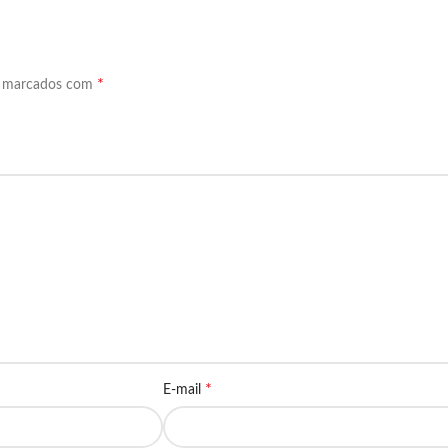
*
o marcados com
*
E-mail