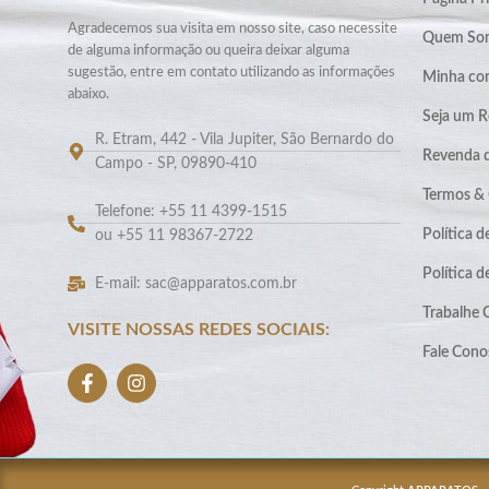
Agradecemos sua visita em nosso site, caso necessite
Quem So
de alguma informação ou queira deixar alguma
sugestão, entre em contato utilizando as informações
Minha co
abaixo.
Seja um R
R. Etram, 442 - Vila Jupiter, São Bernardo do
Revenda 
Campo - SP, 09890-410
Termos &
Telefone: +55 11 4399-1515
Política d
ou +55 11 98367-2722
Política 
E-mail: sac@apparatos.com.br
Trabalhe
VISITE NOSSAS REDES SOCIAIS:
Fale Cono