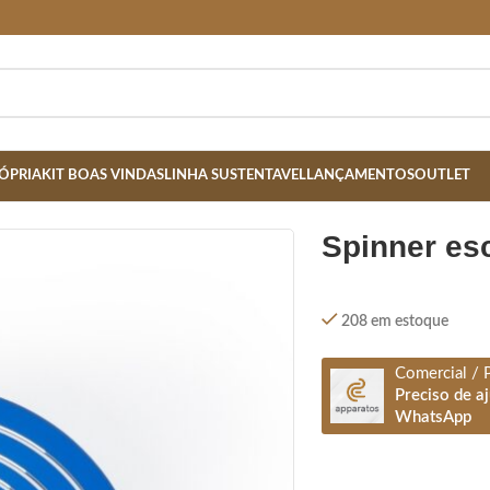
ÓPRIA
KIT BOAS VINDAS
LINHA SUSTENTAVEL
LANÇAMENTOS
OUTLET
STOJO- AZUL
spinner es
208 em estoque
Comercial / 
Preciso de a
WhatsApp