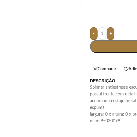
-
+
Comparar
Adic
DESCRIÇÃO
spinner antiestresse escudo, material metálico. com rolamento central,
possui frente com detalhe
acompanha estojo metal c
espuma.
largura: 0 x altura: 0 x 
ncm: 95030099