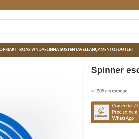
ÓPRIA
KIT BOAS VINDAS
LINHA SUSTENTAVEL
LANÇAMENTOS
OUTLET
STOJO- AZUL
spinner es
205 em estoque
Comercial / 
Preciso de a
WhatsApp