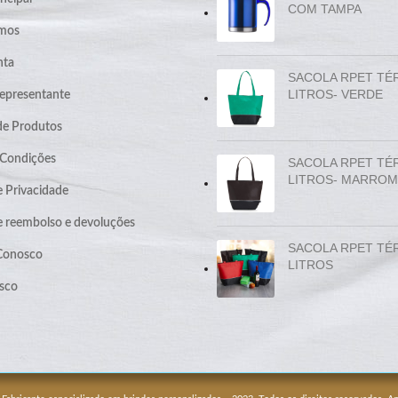
COM TAMPA
mos
nta
SACOLA RPET TÉ
LITROS- VERDE
epresentante
de Produtos
 Condições
SACOLA RPET TÉ
LITROS- MARROM
e Privacidade
de reembolso e devoluções
SACOLA RPET TÉ
 Conosco
LITROS
sco