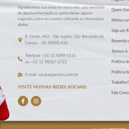
Agradecemos sua visita em nosso site, caso necessite
Quem So
de alguma informação ou queira deixar alguma
sugestão, entre em contato utilizando as informações
Minha co
abaixo.
Seja um R
R. Etram, 442 - Vila Jupiter, São Bernardo do
Revenda 
Campo - SP, 09890-410
Termos &
Telefone: +55 11 4399-1515
Política d
ou +55 11 98367-2722
Política 
E-mail: sac@apparatos.com.br
Trabalhe
VISITE NOSSAS REDES SOCIAIS:
Fale Cono