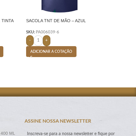
 TINTA
SACOLA TNT DE MÃO – AZUL
SACOLA TNT DE 
ESCURO
SKU:
PA003619-6
SKU:
PA006039-6
-
+
-
+
ADICIONAR A CO
ADICIONAR A COTAÇÃO
ASSINE NOSSA NEWSLETTER
 400 ML
Inscreva-se para a nossa newsletter e fique por