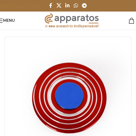
Skip to main content
MENU
Início
/
BRINQUEDOS e JOGOS
/
Terapeutico