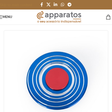
Skip to main content
MENU
Início
/
BRINQUEDOS e JOGOS
/
Terapeutico