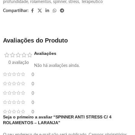
profundidade
,
rolamentos
,
spinner
,
stress
,
Terapeutico
Compartilhar:
Avaliações do Produto
Avaliações
0 avaliação
Não há avaliações ainda.
0
0
0
0
0
Seja o primeiro a avaliar “SPINNER ANTI STRESS C/ 4
ROLAMENTOS – LARANJA”
O seu endereço de e-mail não será publicado.
Campos obrigatórios