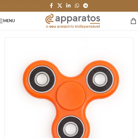
Skip to main content
MENU
Início
/
BRINQUEDOS e JOGOS
/
Terapeutico