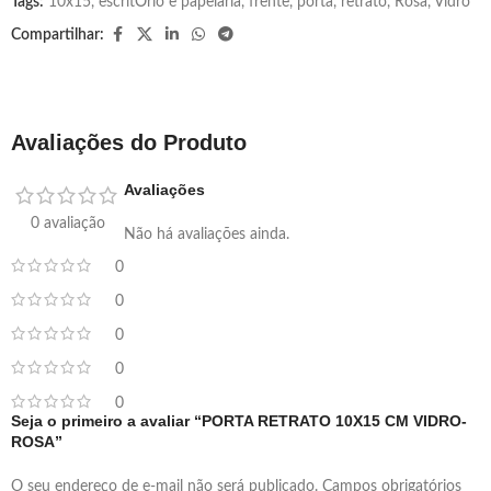
Tags:
10x15
,
escritÓrio e papelaria
,
frente
,
porta
,
retrato
,
Rosa
,
Vidro
Compartilhar:
Avaliações do Produto
Avaliações
0 avaliação
Não há avaliações ainda.
0
0
0
0
0
Seja o primeiro a avaliar “PORTA RETRATO 10X15 CM VIDRO-
ROSA”
O seu endereço de e-mail não será publicado.
Campos obrigatórios