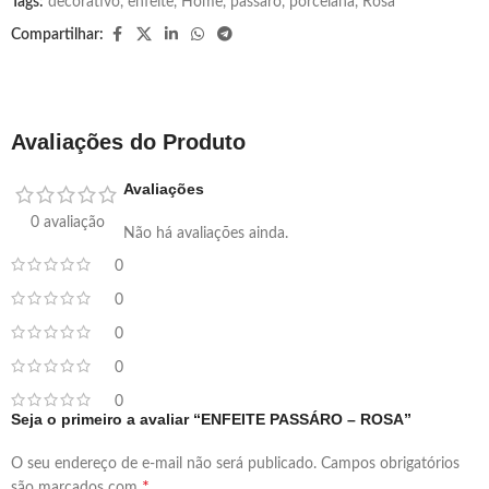
Tags:
decorativo
,
enfeite
,
Home
,
passaro
,
porcelana
,
Rosa
Compartilhar:
Avaliações do Produto
Avaliações
0 avaliação
Não há avaliações ainda.
0
0
0
0
0
Seja o primeiro a avaliar “ENFEITE PASSÁRO – ROSA”
O seu endereço de e-mail não será publicado.
Campos obrigatórios
*
são marcados com