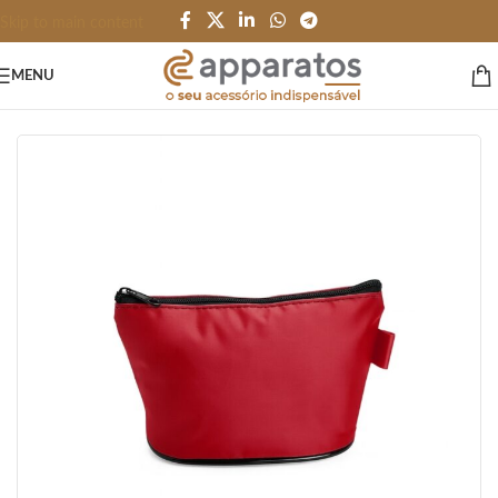
Skip to main content
MENU
Início
/
NECESSAIRE e CARTEIRA