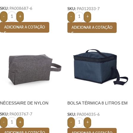
C/ NYLON PRETO- PRATA
SKU:
PA008687-6
SKU:
PA012033-7
-
+
-
+
ADICIONAR A COTAÇÃO
ADICIONAR A COTAÇÃO
NÉCESSAIRE DE NYLON
BOLSA TÉRMICA 8 LITROS EM
NYLON – AZUL
SKU:
PA003767-7
SKU:
PA004035-6
-
+
-
+