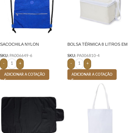
SACOCHILA NYLON
BOLSA TÉRMICA 8 LITROS EM
IMPERMEÁVEL- AZUL
NYLON
SKU:
PA006649-6
SKU:
PA006810-4
-
+
-
+
ADICIONAR A COTAÇÃO
ADICIONAR A COTAÇÃO