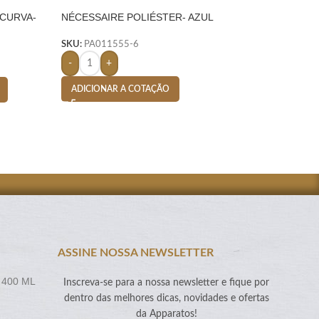
 CURVA-
NÉCESSAIRE POLIÉSTER- AZUL
SACOLA TERMICA 
CLARO
SKU:
PA011555-6
SKU:
PA004887-6
-
+
-
+
ADICIONAR A COTAÇÃO
ADICIONAR A CO
ASSINE NOSSA NEWSLETTER
 400 ML
Inscreva-se para a nossa newsletter e fique por
dentro das melhores dicas, novidades e ofertas
da Apparatos!