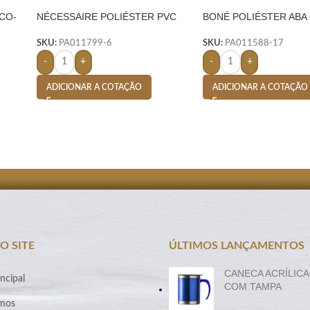
CO-
NÉCESSAIRE POLIÉSTER PVC
BONÉ POLIÉSTER ABA
MESCLA- AZUL
LARANJA
SKU:
PA011799-6
SKU:
PA011588-17
-
+
-
+
ADICIONAR A COTAÇÃO
ADICIONAR A COTAÇÃO
O SITE
ÚLTIMOS LANÇAMENTOS
CANECA ACRÍLICA
ncipal
COM TAMPA
mos