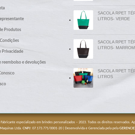
nta
SACOLA RPET TÉ
LITROS- VERDE
epresentante
de Produtos
 Condições
SACOLA RPET TÉ
LITROS- MARROM
e Privacidade
de reembolso e devoluções
SACOLA RPET TÉ
 Conosco
LITROS
sco
 Fabricante especializado em brindes personalizados – 2023. Todos os direitos reservados. 
 Maquinas Ltda.
CNPJ
: 07.173.771/0001-20 | Desenvolvida e Gerenciada pela pela
GERENCIE