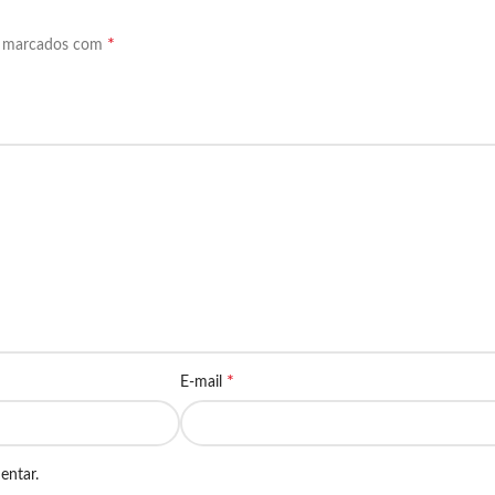
*
o marcados com
*
E-mail
entar.