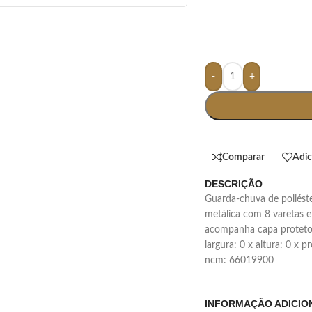
-
+
Comparar
Adic
DESCRIÇÃO
guarda-chuva de poliéster com acionamento de botão, possui estrutura
metálica com 8 varetas e
acompanha capa protetora
largura: 0 x altura: 0 x 
ncm: 66019900
INFORMAÇÃO ADICIO