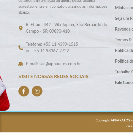
de alguma informação ou queira deixar alguma
sugestão, entre em contato utilizando as informações
Minha co
abaixo.
Seja um R
R. Etram, 442 - Vila Jupiter, São Bernardo do
Revenda 
Campo - SP, 09890-410
Termos &
Telefone: +55 11 4399-1515
Política d
ou +55 11 98367-2722
Política 
E-mail: sac@apparatos.com.br
Trabalhe
VISITE NOSSAS REDES SOCIAIS:
Fale Cono
Copyright
APPARATOS
–
Para