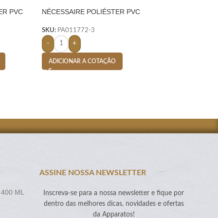
ER PVC
NÉCESSAIRE POLIÉSTER PVC
NÉCESSAIRE POL
MESCLA- VERMELHO
VERDE
SKU:
PA011772-3
SKU:
PA011556-18
-
+
-
+
ADICIONAR A COTAÇÃO
ADICIONAR A CO
ASSINE NOSSA NEWSLETTER
 400 ML
Inscreva-se para a nossa newsletter e fique por
dentro das melhores dicas, novidades e ofertas
da Apparatos!