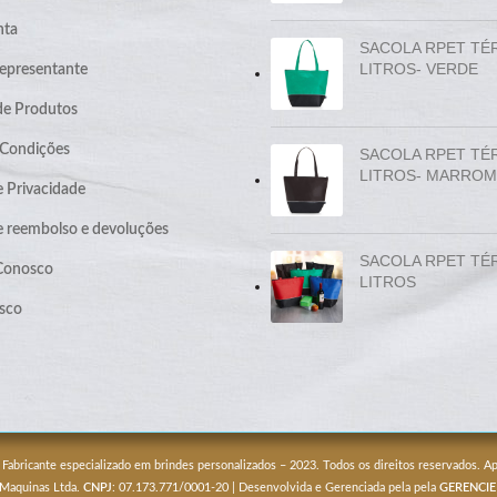
nta
SACOLA RPET TÉ
LITROS- VERDE
epresentante
de Produtos
 Condições
SACOLA RPET TÉ
LITROS- MARROM
e Privacidade
de reembolso e devoluções
SACOLA RPET TÉ
 Conosco
LITROS
sco
 Fabricante especializado em brindes personalizados – 2023. Todos os direitos reservados. 
 Maquinas Ltda.
CNPJ
: 07.173.771/0001-20 | Desenvolvida e Gerenciada pela pela
GERENCIE