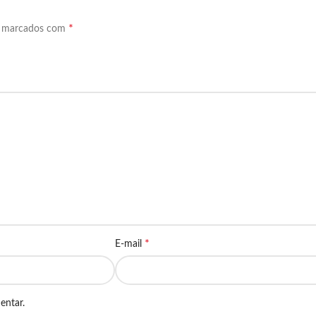
”
*
o marcados com
*
E-mail
entar.