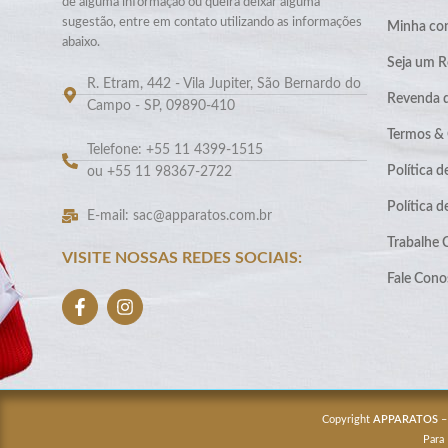
de alguma informação ou queira deixar alguma
sugestão, entre em contato utilizando as informações
Minha co
abaixo.
Seja um R
R. Etram, 442 - Vila Jupiter, São Bernardo do
Revenda 
Campo - SP, 09890-410
Termos &
Telefone: +55 11 4399-1515
Política d
ou +55 11 98367-2722
Política 
E-mail: sac@apparatos.com.br
Trabalhe
VISITE NOSSAS REDES SOCIAIS:
Fale Cono
Copyright
APPARATOS
–
Para