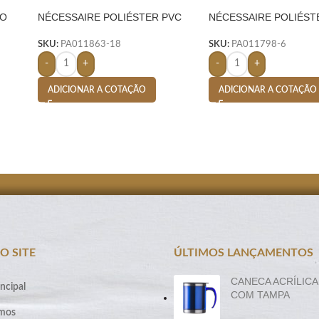
HO
NÉCESSAIRE POLIÉSTER PVC
NÉCESSAIRE POLIÉST
MESCLA- VERDE
MESCLA- AZUL
SKU:
PA011863-18
SKU:
PA011798-6
-
+
-
+
ADICIONAR A COTAÇÃO
ADICIONAR A COTAÇÃO
O SITE
ÚLTIMOS LANÇAMENTOS
CANECA ACRÍLICA
ncipal
COM TAMPA
mos