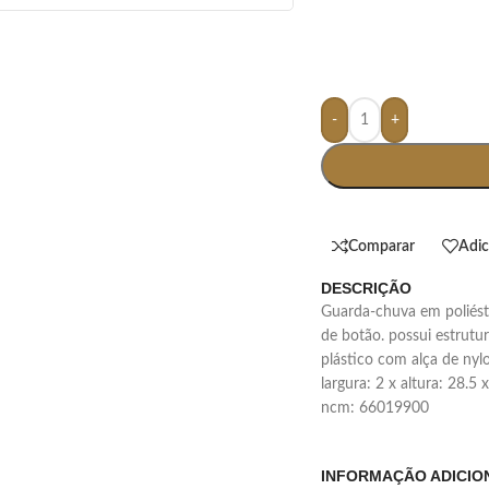
-
+
Comparar
Adic
DESCRIÇÃO
guarda-chuva em poliéster com abertura automática por acionamento
de botão. possui estrutu
plástico com alça de nyl
largura: 2 x altura: 28.5
ncm: 66019900
INFORMAÇÃO ADICIO