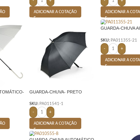
-
+
-
+
ÇÃO
ADICIONAR A COTAÇÃO
ADICIONAR A COT
GUARDA-CHUVA A
ROXO
SKU:
PA011355-21
-
+
ADICIONAR A COT
TOMÁTICO-
GUARDA-CHUVA- PRETO
SKU:
PA011541-1
-
+
ÇÃO
ADICIONAR A COTAÇÃO
GUARDA-CHUVA AUTOMÁTICO-