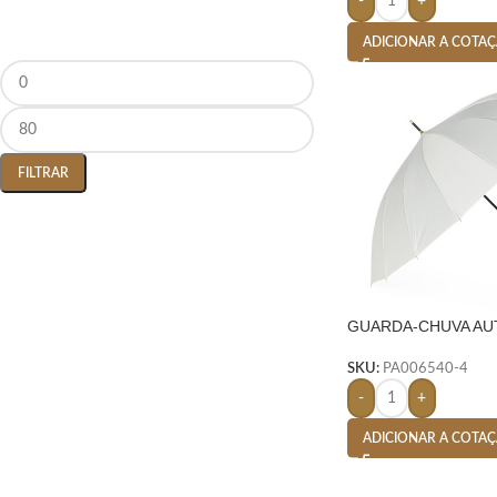
-
+
ADICIONAR A COTA
FILTRAR
GUARDA-CHUVA AU
SKU:
PA006540-4
-
+
ADICIONAR A COTA