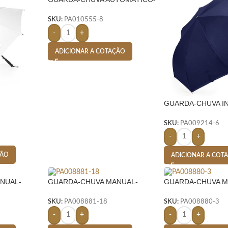
ROSA
SKU:
PA010555-8
-
+
ADICIONAR A COTAÇÃO
GUARDA-CHUVA I
AZUL
SKU:
PA009214-6
-
+
ÇÃO
ADICIONAR A COT
NUAL-
GUARDA-CHUVA MANUAL-
GUARDA-CHUVA M
VERDE
VERMELHO
SKU:
PA008881-18
SKU:
PA008880-3
-
+
-
+