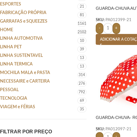
ESPORTES
21
GUARDA-CHUVA AU
FABRICAÇÃO PRÓPRIA
ROXO
81
SKU:
PA012399-21
GARRAFAS e SQUEEZES
1161
-
+
HOME
2102
LINHA AUTOMOTIVA
ADICIONAR A COTA
10
LINHA PET
39
LINHA SUSTENTAVEL
13
LINHA TERMICA
13
MOCHILA MALA e PASTA
314
NECESSAIRE e CARTEIRA
276
PESSOAL
792
TECNOLOGIA
69
VIAGEM e FÉRIAS
35
GUARDA-CHUVA- R
SKU:
PA012097-21
FILTRAR POR PREÇO