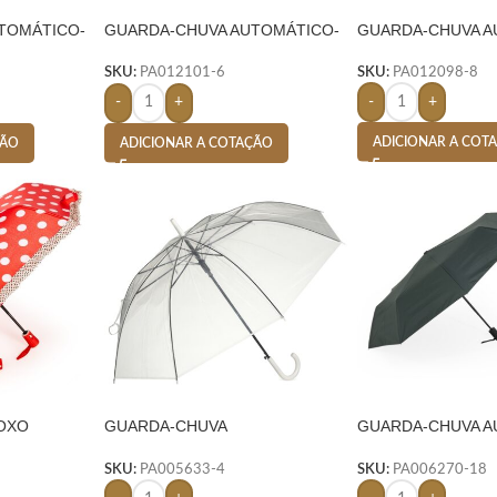
TOMÁTICO-
GUARDA-CHUVA AUTOMÁTICO-
GUARDA-CHUVA 
AZUL
SKU:
PA012098-8
SKU:
PA012101-6
-
+
-
+
ADICIONAR A COT
ÇÃO
ADICIONAR A COTAÇÃO
OXO
GUARDA-CHUVA
GUARDA-CHUVA A
TRANSPARENTE-
VERDE
SKU:
PA005633-4
SKU:
PA006270-18