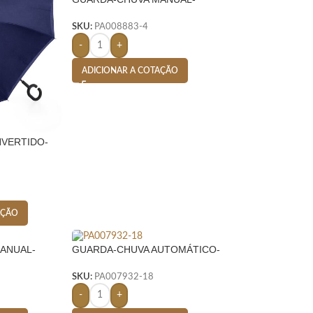
BRANCO
SKU:
PA008883-4
-
+
ADICIONAR A COTAÇÃO
NVERTIDO-
AÇÃO
ANUAL-
GUARDA-CHUVA AUTOMÁTICO-
VERDE
SKU:
PA007932-18
-
+