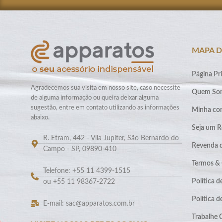
MAPA D
Página Pri
Agradecemos sua visita em nosso site, caso necessite
Quem So
de alguma informação ou queira deixar alguma
sugestão, entre em contato utilizando as informações
Minha co
abaixo.
Seja um R
R. Etram, 442 - Vila Jupiter, São Bernardo do
Revenda 
Campo - SP, 09890-410
Termos &
Telefone: +55 11 4399-1515
Política d
ou +55 11 98367-2722
Política 
E-mail: sac@apparatos.com.br
Trabalhe