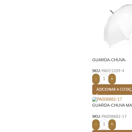
GUARDA-CHUVA-
SKU:
PA011209-4
-
+
ADICIONAR A COTA
GUARDA-CHUVA MA
LARANJA
SKU:
PA008882-17
-
+