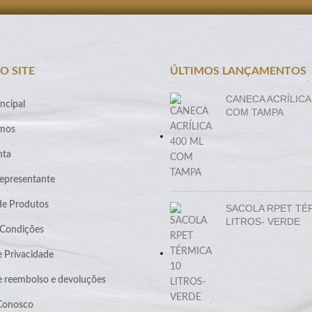
O SITE
ÚLTIMOS LANÇAMENTOS
CANECA ACRÍLICA
ncipal
COM TAMPA
mos
nta
epresentante
de Produtos
SACOLA RPET TÉ
LITROS- VERDE
 Condições
e Privacidade
de reembolso e devoluções
 Conosco