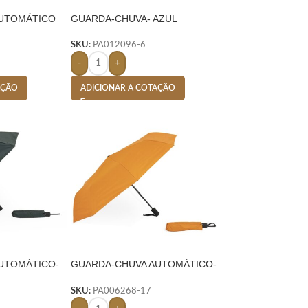
AUTOMÁTICO
GUARDA-CHUVA- AZUL
SKU:
PA012096-6
-
+
AÇÃO
ADICIONAR A COTAÇÃO
UTOMÁTICO-
GUARDA-CHUVA AUTOMÁTICO-
LARANJA
SKU:
PA006268-17