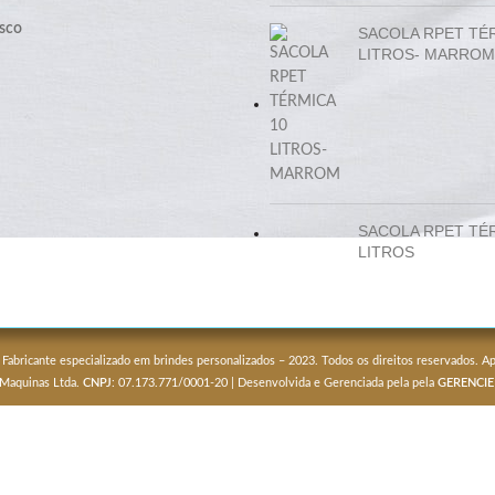
sco
SACOLA RPET TÉ
LITROS- MARROM
SACOLA RPET TÉ
LITROS
 Fabricante especializado em brindes personalizados – 2023. Todos os direitos reservados. 
 Maquinas Ltda.
CNPJ
: 07.173.771/0001-20 | Desenvolvida e Gerenciada pela pela
GERENCIE