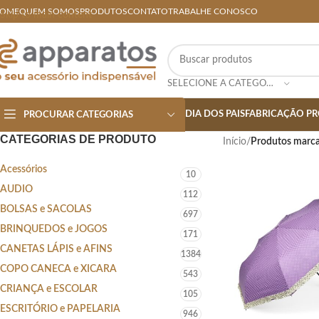
OME
QUEM SOMOS
PRODUTOS
CONTATO
TRABALHE CONOSCO
Skip to main content
SELECIONE A CATEGORIA
DIA DOS PAIS
FABRICAÇÃO PR
PROCURAR CATEGORIAS
CATEGORIAS DE PRODUTO
Início
/
Produtos marca
Acessórios
10
AUDIO
112
BOLSAS e SACOLAS
697
BRINQUEDOS e JOGOS
171
CANETAS LÁPIS e AFINS
1384
COPO CANECA e XICARA
543
CRIANÇA e ESCOLAR
105
ESCRITÓRIO e PAPELARIA
946