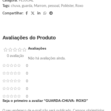
Categoria:
PESSOAL
Tags:
chuva
,
guarda
,
Marrom
,
pessoal
,
Poliéster
,
Roxo
Compartilhar:
Avaliações do Produto
Avaliações
0 avaliação
Não há avaliações ainda.
0
0
0
0
0
Seja o primeiro a avaliar “GUARDA-CHUVA- ROXO”
O seu endereço de e-mail não será publicado.
Campos obrigatórios