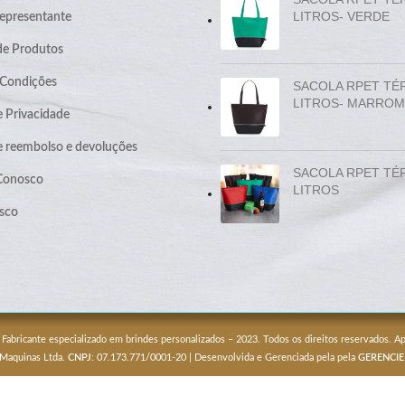
LITROS- VERDE
epresentante
de Produtos
 Condições
SACOLA RPET TÉ
LITROS- MARROM
e Privacidade
de reembolso e devoluções
SACOLA RPET TÉ
 Conosco
LITROS
sco
 Fabricante especializado em brindes personalizados – 2023. Todos os direitos reservados. 
 Maquinas Ltda.
CNPJ
: 07.173.771/0001-20 | Desenvolvida e Gerenciada pela pela
GERENCIE