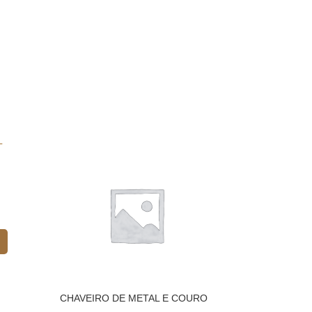
CHAVEIRO DE METAL E COURO
CHAVEIRO METAL
C/ 2 ARGOLAS – PRETO
– PRETO