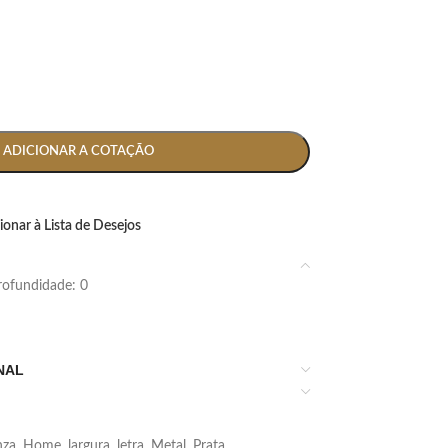
ADICIONAR A COTAÇÃO
ionar à Lista de Desejos
 profundidade: 0
NAL
nza
,
Home
,
largura
,
letra
,
Metal
,
Prata
,