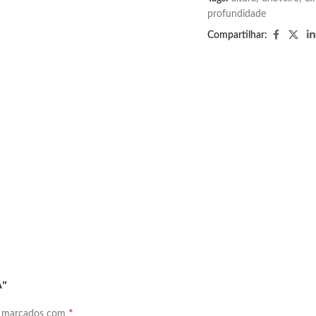
profundidade
Compartilhar:
A”
*
o marcados com