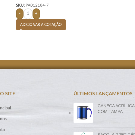
SKU:
PA012184-7
-
+
ADICIONAR A COTAÇÃO
O SITE
ÚLTIMOS LANÇAMENTOS
CANECA ACRÍLICA
ncipal
COM TAMPA
mos
nta
SACOLA RPET TÉ