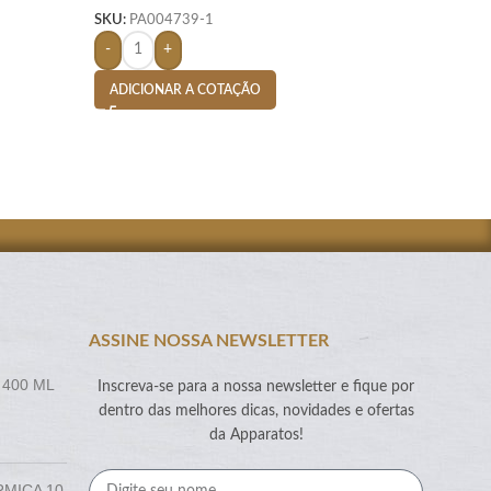
SKU:
PA004739-1
SKU:
PA003047-1
-
+
-
+
ADICIONAR A COTAÇÃO
ADICIONAR A CO
ASSINE NOSSA NEWSLETTER
 400 ML
Inscreva-se para a nossa newsletter e fique por
dentro das melhores dicas, novidades e ofertas
da Apparatos!
RMICA 10