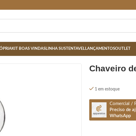
ÓPRIA
KIT BOAS VINDAS
LINHA SUSTENTAVEL
LANÇAMENTOS
OUTLET
chaveiro d
1 em estoque
Comercial / 
Preciso de a
WhatsApp