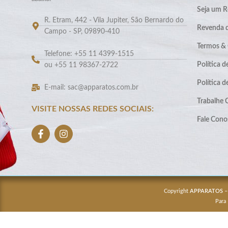
Seja um R
R. Etram, 442 - Vila Jupiter, São Bernardo do
Revenda 
Campo - SP, 09890-410
Termos &
Telefone: +55 11 4399-1515
Política d
ou +55 11 98367-2722
Política 
E-mail: sac@apparatos.com.br
Trabalhe
VISITE NOSSAS REDES SOCIAIS:
Fale Cono
Copyright
APPARATOS
–
Para