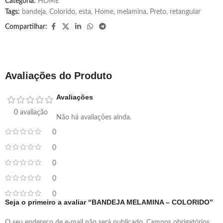
Categoria:
HOME
Tags:
bandeja
,
Colorido
,
esta
,
Home
,
melamina
,
Preto
,
retangular
Compartilhar:
Avaliações do Produto
Avaliações
0 avaliação
Não há avaliações ainda.
0
0
0
0
0
Seja o primeiro a avaliar “BANDEJA MELAMINA – COLORIDO”
O seu endereço de e-mail não será publicado.
Campos obrigatórios