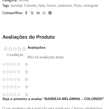
Categoria:
HOME
Tags:
bandeja
,
Colorido
,
feita
,
Home
,
melamina
,
Preto
,
retangular
Compartilhar:
Avaliações do Produto
Avaliações
0 avaliação
Não há avaliações ainda.
0
0
0
0
0
Seja o primeiro a avaliar “BANDEJA MELAMINA – COLORIDO”
O seu endereço de e-mail não será publicado.
Campos obrigatórios