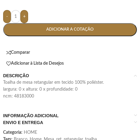
-
+
ADICIONAR A COTAÇÃO
Comparar
Adicionar à Lista de Desejos
DESCRIÇÃO
toalha de mesa retangular em tecido 100% poliéster.
largura: 0 x altura: 0 x profundidade: 0
ncm: 48183000
INFORMAÇÃO ADICIONAL
ENVIO E ENTREGA
Categoria:
HOME
Tags:
Branco
,
Home
,
Mesa
,
ret
,
retangular
,
toalha