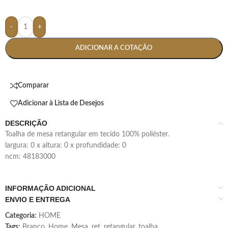
-
+
ADICIONAR A COTAÇÃO
Comparar
Adicionar à Lista de Desejos
DESCRIÇÃO
toalha de mesa retangular em tecido 100% poliéster.
largura: 0 x altura: 0 x profundidade: 0
ncm: 48183000
INFORMAÇÃO ADICIONAL
ENVIO E ENTREGA
Categoria:
HOME
Tags:
Branco
,
Home
,
Mesa
,
ret
,
retangular
,
toalha