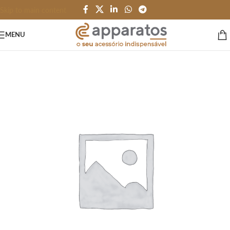
Skip to main content
MENU
Início
/
GARRAFAS e SQUEEZES
/
Garrafas
/
Alumínio e Inox