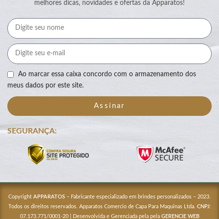
melhores dicas, novidades e ofertas da Apparatos!
Ao marcar essa caixa concordo com o armazenamento dos
meus dados por este site.
Assinar
SEGURANÇA:
Copyright
APPARATOS
– Fabricante especializado em brindes personalizados – 2023.
Todos os direitos reservados. Apparatos Comercio de Capa Para Maquinas Ltda.
CNPJ
:
07.173.771/0001-20 | Desenvolvida e Gerenciada pela pela
GERENCIE WEB