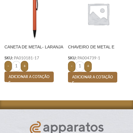
CANETA DE METAL- LARANJA
CHAVEIRO DE METAL E
COURO C/ 2 ARGOLAS –
PRETO
SKU:
PA010181-17
SKU:
PA004739-1
-
+
-
+
ADICIONAR A COTAÇÃO
ADICIONAR A COTAÇÃO