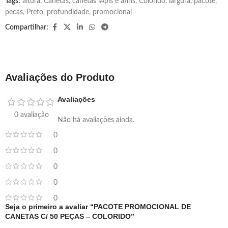
Tags:
altura
,
Canetas
,
canetas lÁpis e afins
,
Colorido
,
largura
,
pacote
,
pecas
,
Preto
,
profundidade
,
promocional
Compartilhar:
Avaliações do Produto
Avaliações
0 avaliação
Não há avaliações ainda.
0
0
0
0
0
Seja o primeiro a avaliar “PACOTE PROMOCIONAL DE
CANETAS C/ 50 PEÇAS – COLORIDO”