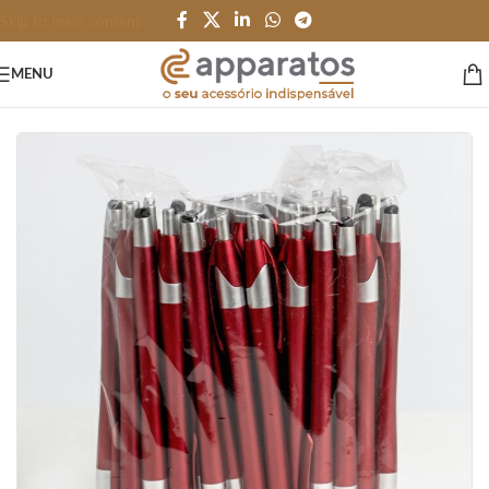
Skip to main content
MENU
Início
/
CANETAS LÁPIS e AFINS
/
Plastico