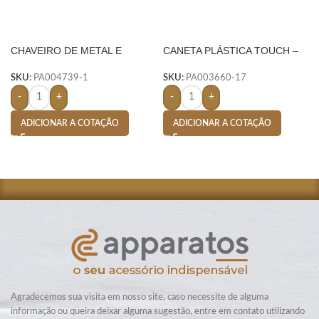
CHAVEIRO DE METAL E
CANETA PLÁSTICA TOUCH –
COURO C/ 2 ARGOLAS –
LARANJA
PRETO
SKU:
PA004739-1
SKU:
PA003660-17
-
+
-
+
ADICIONAR A COTAÇÃO
ADICIONAR A COTAÇÃO
Agradecemos sua visita em nosso site, caso necessite de alguma
informação ou queira deixar alguma sugestão, entre em contato utilizando