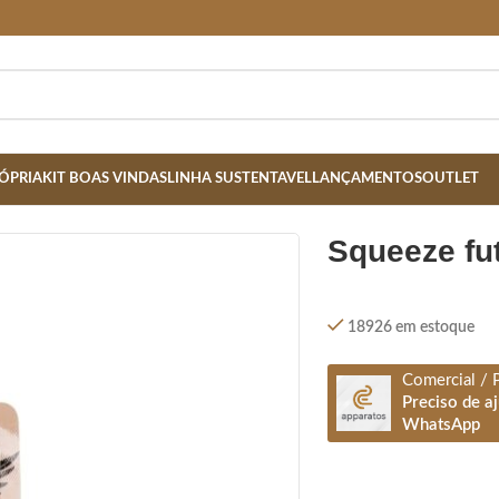
ÓPRIA
KIT BOAS VINDAS
LINHA SUSTENTAVEL
LANÇAMENTOS
OUTLET
 – PRATA
squeeze fu
18926 em estoque
Comercial / 
Preciso de a
WhatsApp