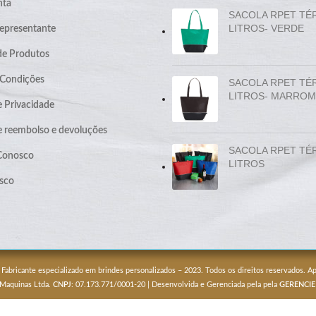
nta
SACOLA RPET TÉ
LITROS- VERDE
epresentante
de Produtos
 Condições
SACOLA RPET TÉ
LITROS- MARROM
e Privacidade
de reembolso e devoluções
SACOLA RPET TÉ
 Conosco
LITROS
sco
 Fabricante especializado em brindes personalizados – 2023. Todos os direitos reservados. 
 Maquinas Ltda.
CNPJ
: 07.173.771/0001-20 | Desenvolvida e Gerenciada pela pela
GERENCIE