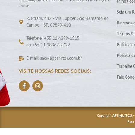
sugestão, entre em contato utilizando as informações
Minha co
abaixo.
Seja um R
R. Etram, 442 - Vila Jupiter, São Bernardo do
Revenda 
Campo - SP, 09890-410
Termos &
Telefone: +55 11 4399-1515
Política d
ou +55 11 98367-2722
Política 
E-mail: sac@apparatos.com.br
Trabalhe
VISITE NOSSAS REDES SOCIAIS:
Fale Cono
Copyright
APPARATOS
–
Para