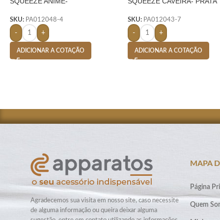
SQUEEZE ANIME-
SQUEEZE CAVEIRA- PRATA
SKU:
PA012048-4
SKU:
PA012043-7
-
+
-
+
ADICIONAR A COTAÇÃO
ADICIONAR A COTAÇÃO
MAPA D
Página Pri
Agradecemos sua visita em nosso site, caso necessite
Quem So
de alguma informação ou queira deixar alguma