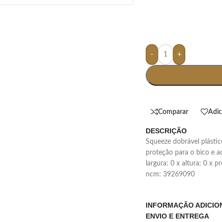
-
+
Comparar
Adic
DESCRIÇÃO
squeeze dobrável plástico com capacidade de 450ml, contém tampa de
proteção para o bico e
largura: 0 x altura: 0 x 
ncm: 39269090
INFORMAÇÃO ADICIO
ENVIO E ENTREGA