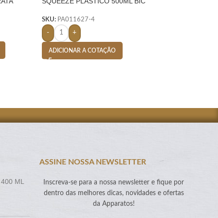
RATA
SQUEEZE PLASTICO 500ML BIC
SQUEEZE INOX 43
SILICONE- BRANCO
SKU:
PA008187-7
SKU:
PA011627-4
-
+
-
+
ADICIONAR A CO
ADICIONAR A COTAÇÃO
ASSINE NOSSA NEWSLETTER
 400 ML
Inscreva-se para a nossa newsletter e fique por
dentro das melhores dicas, novidades e ofertas
da Apparatos!