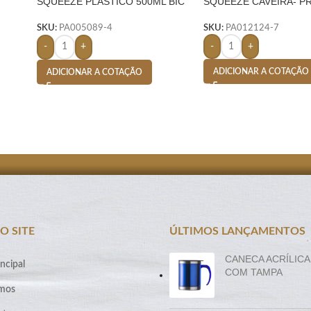
SQUEEZE PLASTICO 500ML BIC
SQUEEZE CAVEIRA- P
PLASTIC-
SKU:
PA012124-7
SKU:
PA005089-4
-
+
-
+
ADICIONAR A COTAÇÃO
ADICIONAR A COTAÇÃO
O SITE
ÚLTIMOS LANÇAMENTOS
CANECA ACRÍLICA
ncipal
COM TAMPA
mos