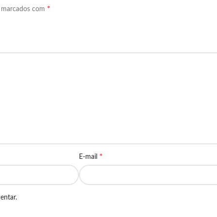
*
o marcados com
*
E-mail
entar.