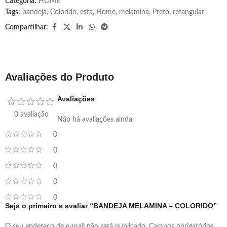
Categoria:
HOME
Tags:
bandeja
,
Colorido
,
esta
,
Home
,
melamina
,
Preto
,
retangular
Compartilhar:
Avaliações do Produto
Avaliações
0 avaliação
Não há avaliações ainda.
0
0
0
0
0
Seja o primeiro a avaliar “BANDEJA MELAMINA – COLORIDO”
O seu endereço de e-mail não será publicado.
Campos obrigatórios