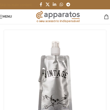
Skip to main content
MENU
Início
/
GARRAFAS e SQUEEZES
/
Garrafas
/
Plástico