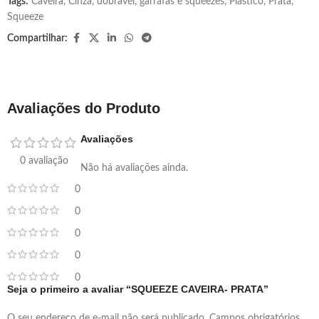
Tags:
Caveira
,
Cinza
,
dobravel
,
garrafas e squeezes
,
Plástico
,
Prata
,
Squeeze
Compartilhar:
Avaliações do Produto
Avaliações
0 avaliação
Não há avaliações ainda.
0
0
0
0
0
Seja o primeiro a avaliar “SQUEEZE CAVEIRA- PRATA”
O seu endereço de e-mail não será publicado.
Campos obrigatórios