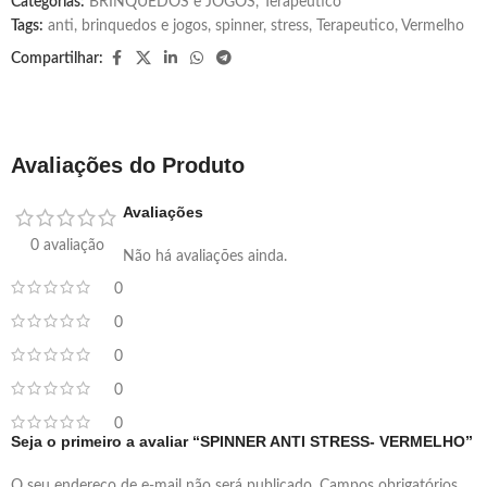
Categorias:
BRINQUEDOS e JOGOS
,
Terapeutico
Tags:
anti
,
brinquedos e jogos
,
spinner
,
stress
,
Terapeutico
,
Vermelho
Compartilhar:
Avaliações do Produto
Avaliações
0 avaliação
Não há avaliações ainda.
0
0
0
0
0
Seja o primeiro a avaliar “SPINNER ANTI STRESS- VERMELHO”
O seu endereço de e-mail não será publicado.
Campos obrigatórios