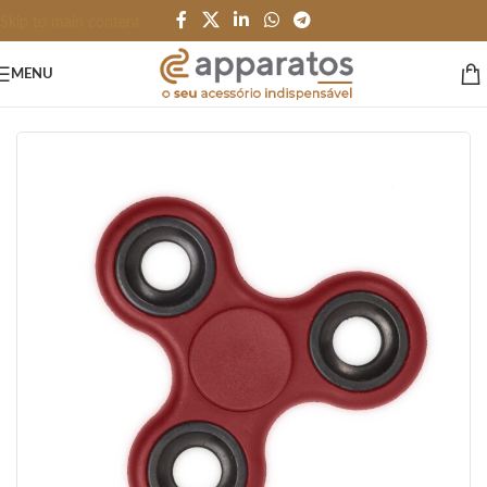
Skip to main content
MENU
Início
/
BRINQUEDOS e JOGOS
/
Terapeutico