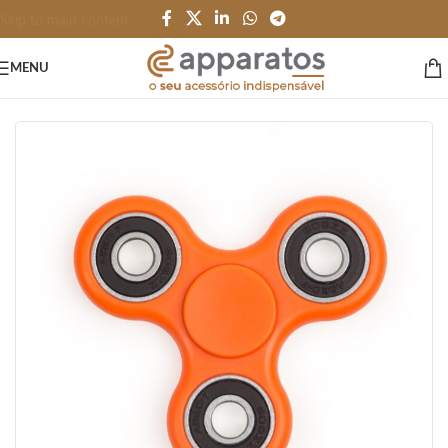
Skip to main content
MENU
Início
/
BRINQUEDOS e JOGOS
/
Terapeutico