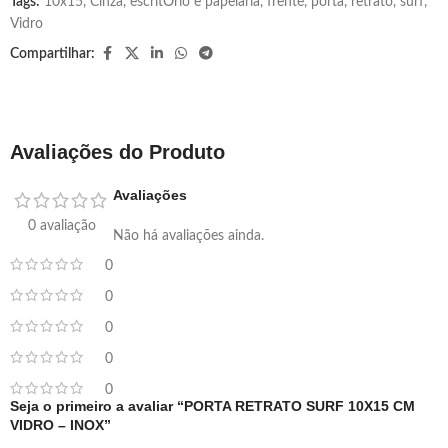
Tags:
10x15
,
Cinza
,
escritÓrio e papelaria
,
frente
,
porta
,
retrato
,
surf
,
Vidro
Compartilhar:
Avaliações do Produto
Avaliações
0 avaliação
Não há avaliações ainda.
0
0
0
0
0
Seja o primeiro a avaliar “PORTA RETRATO SURF 10X15 CM
VIDRO – INOX”