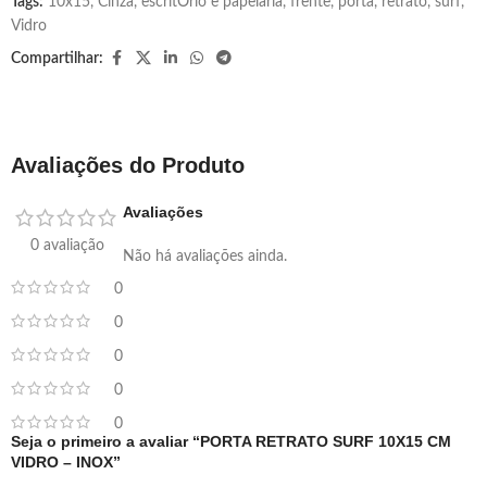
Tags:
10x15
,
Cinza
,
escritÓrio e papelaria
,
frente
,
porta
,
retrato
,
surf
,
Vidro
Compartilhar:
Avaliações do Produto
Avaliações
0 avaliação
Não há avaliações ainda.
0
0
0
0
0
Seja o primeiro a avaliar “PORTA RETRATO SURF 10X15 CM
VIDRO – INOX”