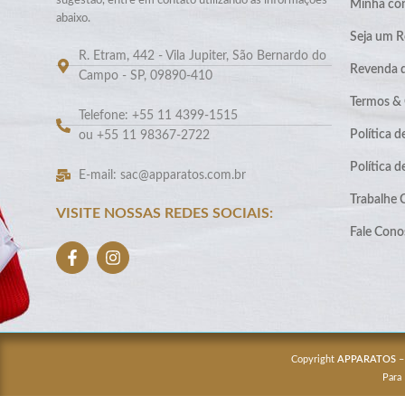
sugestão, entre em contato utilizando as informações
Minha co
abaixo.
Seja um R
R. Etram, 442 - Vila Jupiter, São Bernardo do
Revenda 
Campo - SP, 09890-410
Termos &
Telefone: +55 11 4399-1515
Política d
ou +55 11 98367-2722
Política 
E-mail: sac@apparatos.com.br
Trabalhe
VISITE NOSSAS REDES SOCIAIS:
Fale Cono
Copyright
APPARATOS
–
Para