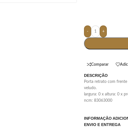
-
+
Comparar
Adic
DESCRIÇÃO
porta retrato com frente de vidro e parte traseira (apoio) revestida de
veludo.
largura: 0 x altura: 0 x 
ncm: 83063000
INFORMAÇÃO ADICIO
ENVIO E ENTREGA