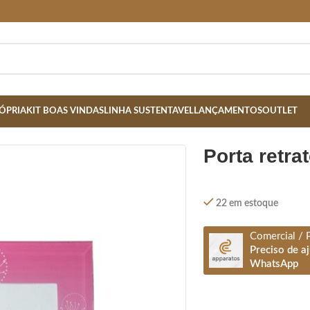
ÓPRIA
KIT BOAS VINDAS
LINHA SUSTENTAVEL
LANÇAMENTOS
OUTLET
O- ROSA
porta retr
22 em estoque
Comercial / 
Preciso de a
WhatsApp