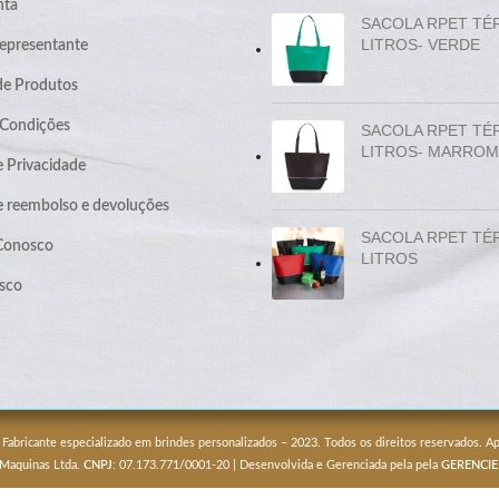
nta
SACOLA RPET TÉ
LITROS- VERDE
epresentante
de Produtos
 Condições
SACOLA RPET TÉ
LITROS- MARROM
e Privacidade
de reembolso e devoluções
SACOLA RPET TÉ
 Conosco
LITROS
sco
 Fabricante especializado em brindes personalizados – 2023. Todos os direitos reservados. 
 Maquinas Ltda.
CNPJ
: 07.173.771/0001-20 | Desenvolvida e Gerenciada pela pela
GERENCIE