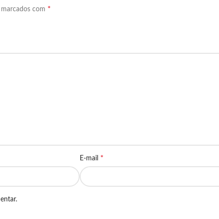
*
o marcados com
*
E-mail
entar.