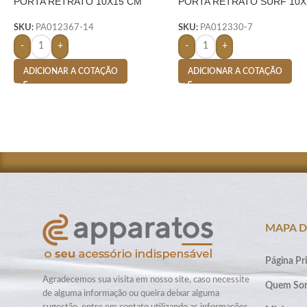
PORTA RETRATO 10X15 CM
PORTA RETRATO SURF 10X
VIDRO- COLORIDO
CM VIDRO – INOX
SKU:
PA012367-14
SKU:
PA012330-7
-
+
-
+
ADICIONAR A COTAÇÃO
ADICIONAR A COTAÇÃO
MAPA D
Página Pri
Agradecemos sua visita em nosso site, caso necessite
Quem So
de alguma informação ou queira deixar alguma