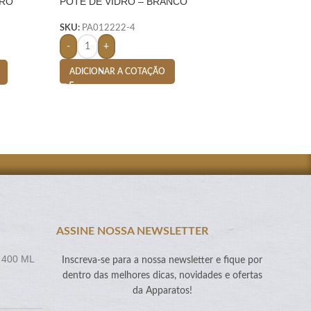
DRO
POTE DE VIDRO – BRANCO
PORTA RETRATO 
TE
CM VIDRO – INOX
SKU:
PA012222-4
SKU:
PA012206-7
-
+
-
+
ADICIONAR A COTAÇÃO
ADICIONAR A CO
ASSINE NOSSA NEWSLETTER
 400 ML
Inscreva-se para a nossa newsletter e fique por
dentro das melhores dicas, novidades e ofertas
da Apparatos!