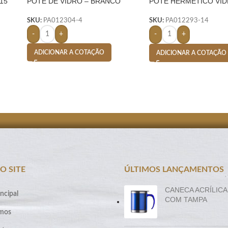
15
POTE DE VIDRO – BRANCO
POTE HERMÉTICO VI
700ML- TRANSPAREN
SKU:
PA012304-4
SKU:
PA012293-14
-
+
-
+
ADICIONAR A COTAÇÃO
ADICIONAR A COTAÇÃO
O SITE
ÚLTIMOS LANÇAMENTOS
CANECA ACRÍLICA
ncipal
COM TAMPA
mos