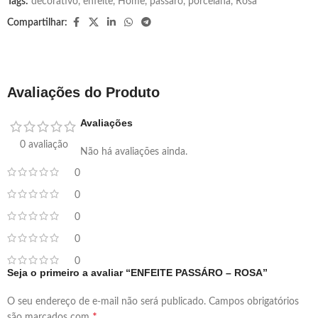
Tags:
decorativo
,
enfeite
,
Home
,
passaro
,
porcelana
,
Rosa
Compartilhar:
Avaliações do Produto
Avaliações
0 avaliação
Não há avaliações ainda.
0
0
0
0
0
Seja o primeiro a avaliar “ENFEITE PASSÁRO – ROSA”
O seu endereço de e-mail não será publicado.
Campos obrigatórios
*
são marcados com