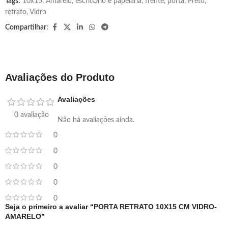
Tags:
10x15
,
Amarelo
,
escritÓrio e papelaria
,
frente
,
porta
,
Preto
,
retrato
,
Vidro
Compartilhar:
Avaliações do Produto
Avaliações
0 avaliação
Não há avaliações ainda.
0
0
0
0
0
Seja o primeiro a avaliar “PORTA RETRATO 10X15 CM VIDRO-
AMARELO”